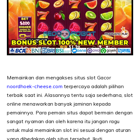
Memainkan dan mengakses situs slot Gacor
noordhoek-cheese.com
terpercaya adalah pilihan
terbaik saat ini. Alasannya tentu saja sederhana, slot
online menawarkan banyak jaminan kepada
pemainnya.
Para pemain situs dapat bermain dengan
sangat nyaman dan oleh karena itu jangan ragu
untuk mulai memainkan slot ini sesuai dengan aturan
yang dibedakan oleh situs tersebut. Ikuti