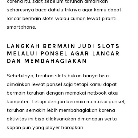
karena itu, saat sebelum taruhan dimainkan
seharusnya baca dahulu triknya agar kamu dapat
lancar bermain slots walau cuman lewat piranti
smartphone.
LANGKAH BERMAIN JUDI SLOTS
MELALUI PONSEL AGAR LANCAR
DAN MEMBAHAGIAKAN
Sebetulnya, taruhan slots bukan hanya bisa
dimainkan lewat ponsel saja tetapi kamu dapat
bermain taruhan dengan memakai netbook atau
komputer. Tetapi dengan bermain memakai ponsel,
taruhan semakin lebih membahagiakan karena
aktivitas ini bisa dilaksanakan dimanapun serta
kapan pun yang player harapkan.