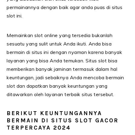
permainannya dengan baik agar anda puas di situs
slot ini.
Memainkan slot online yang tersedia bukanlah
sesuatu yang sulit untuk Anda ikuti. Anda bisa
bermain di situs ini dengan nyaman karena banyak
layanan yang bisa Anda temukan.
Situs slot bisa
memberikan banyak jaminan termasuk dalam hal
keuntungan, jadi sebaiknya Anda mencoba bermain
slot dan dapatkan banyak keuntungan yang
ditawarkan oleh layanan terbaik situs tersebut.
BERIKUT KEUNTUNGANNYA
BERMAIN DI SITUS SLOT GACOR
TERPERCAYA 2024