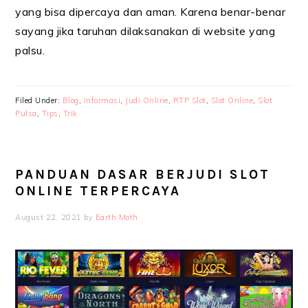
yang bisa dipercaya dan aman. Karena benar-benar
sayang jika taruhan dilaksanakan di website yang
palsu.
Filed Under:
Blog
,
Informasi
,
Judi Online
,
RTP Slot
,
Slot Online
,
Slot
Pulsa
,
Tips
,
Trik
PANDUAN DASAR BERJUDI SLOT
ONLINE TERPERCAYA
August 22, 2021
by
Earth Moth