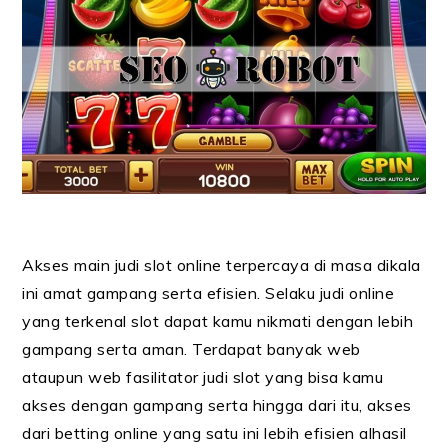
Akses main judi slot online terpercaya di masa dikala
ini amat gampang serta efisien. Selaku judi online
yang terkenal slot dapat kamu nikmati dengan lebih
gampang serta aman. Terdapat banyak web
ataupun web fasilitator judi slot yang bisa kamu
akses dengan gampang serta hingga dari itu, akses
dari betting online yang satu ini lebih efisien alhasil