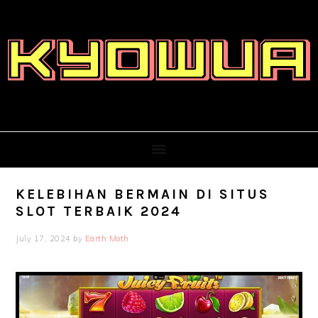
Skip
Skip
Skip
to
to
to
primary
main
primary
navigation
content
sidebar
KELEBIHAN BERMAIN DI SITUS
SLOT TERBAIK 2024
July 17, 2024
by
Earth Moth