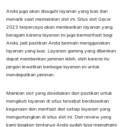
Anda juga akan disuguhi layanan yang luas dan
menarik saat memainkan slot ini. Situs slot Gacor
2023 terpercaya akan memberikan layanan yang
beragam karena layanan ini juga bermanfaat bagi
Anda, jadi pastikan Anda bermain menggunakan
layanan yang luas.
Layanan gaming yang diberikan
dapat memberikan jaminan lebih, oleh karena itu
jangan lewatkan berbagai layanan ini untuk
mendapatkan jaminan.
Mainkan slot yang disediakan dan pastikan untuk
mengikuti layanan di situs tersebut berdasarkan
kegunaan dan manfaat dari setiap layanan yang
menguntungkan di situs slot ini.
Dari review yang
kami bagikan tentunya Anda sudah bisa memahami