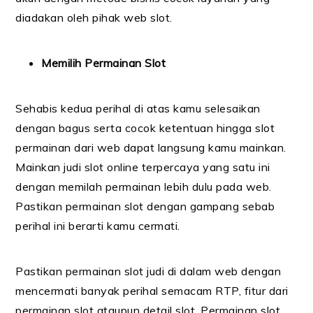
diadakan oleh pihak web slot.
Memilih Permainan Slot
Sehabis kedua perihal di atas kamu selesaikan
dengan bagus serta cocok ketentuan hingga slot
permainan dari web dapat langsung kamu mainkan.
Mainkan judi slot online terpercaya yang satu ini
dengan memilah permainan lebih dulu pada web.
Pastikan permainan slot dengan gampang sebab
perihal ini berarti kamu cermati.
Pastikan permainan slot judi di dalam web dengan
mencermati banyak perihal semacam RTP, fitur dari
permainan slot ataupun detail slot. Permainan slot