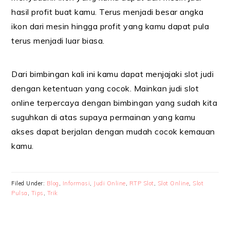
hasil profit buat kamu. Terus menjadi besar angka
ikon dari mesin hingga profit yang kamu dapat pula
terus menjadi luar biasa.
Dari bimbingan kali ini kamu dapat menjajaki slot judi
dengan ketentuan yang cocok. Mainkan judi slot
online terpercaya dengan bimbingan yang sudah kita
suguhkan di atas supaya permainan yang kamu
akses dapat berjalan dengan mudah cocok kemauan
kamu.
Filed Under:
Blog
,
Informasi
,
Judi Online
,
RTP Slot
,
Slot Online
,
Slot
Pulsa
,
Tips
,
Trik