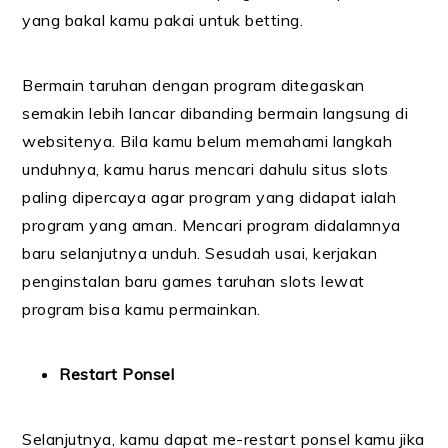
yang bakal kamu pakai untuk betting.
Bermain taruhan dengan program ditegaskan
semakin lebih lancar dibanding bermain langsung di
websitenya. Bila kamu belum memahami langkah
unduhnya, kamu harus mencari dahulu situs slots
paling dipercaya agar program yang didapat ialah
program yang aman. Mencari program didalamnya
baru selanjutnya unduh. Sesudah usai, kerjakan
penginstalan baru games taruhan slots lewat
program bisa kamu permainkan.
Restart Ponsel
Selanjutnya, kamu dapat me-restart ponsel kamu jika