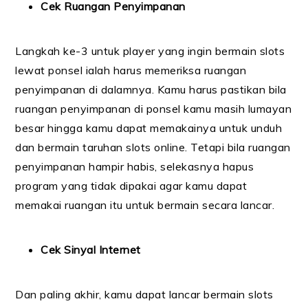
Cek Ruangan Penyimpanan
Langkah ke-3 untuk player yang ingin bermain slots
lewat ponsel ialah harus memeriksa ruangan
penyimpanan di dalamnya. Kamu harus pastikan bila
ruangan penyimpanan di ponsel kamu masih lumayan
besar hingga kamu dapat memakainya untuk unduh
dan bermain taruhan slots online. Tetapi bila ruangan
penyimpanan hampir habis, selekasnya hapus
program yang tidak dipakai agar kamu dapat
memakai ruangan itu untuk bermain secara lancar.
Cek Sinyal Internet
Dan paling akhir, kamu dapat lancar bermain slots