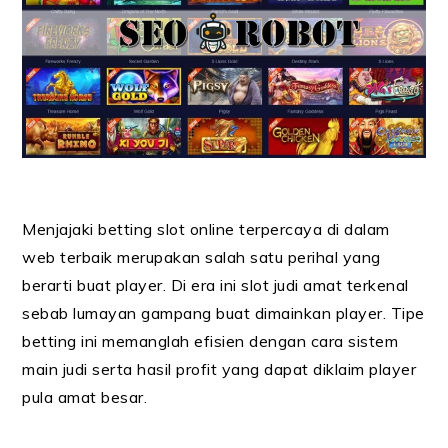
Menjajaki betting slot online terpercaya di dalam
web terbaik merupakan salah satu perihal yang
berarti buat player. Di era ini slot judi amat terkenal
sebab lumayan gampang buat dimainkan player. Tipe
betting ini memanglah efisien dengan cara sistem
main judi serta hasil profit yang dapat diklaim player
pula amat besar.