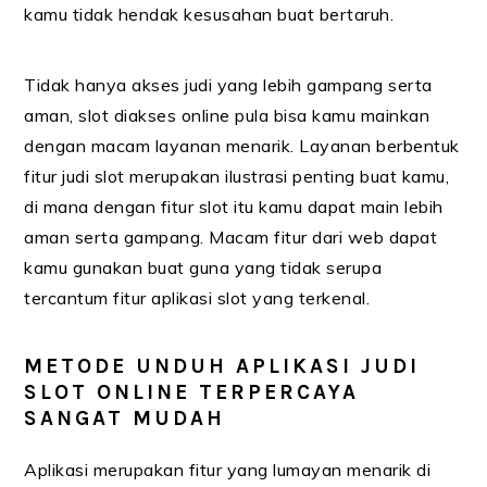
kamu tidak hendak kesusahan buat bertaruh.
Tidak hanya akses judi yang lebih gampang serta
aman, slot diakses online pula bisa kamu mainkan
dengan macam layanan menarik. Layanan berbentuk
fitur judi slot merupakan ilustrasi penting buat kamu,
di mana dengan fitur slot itu kamu dapat main lebih
aman serta gampang. Macam fitur dari web dapat
kamu gunakan buat guna yang tidak serupa
tercantum fitur aplikasi slot yang terkenal.
METODE UNDUH APLIKASI JUDI
SLOT ONLINE TERPERCAYA
SANGAT MUDAH
Aplikasi merupakan fitur yang lumayan menarik di