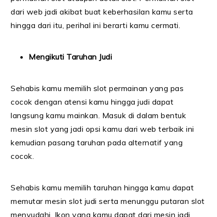
dari web jadi akibat buat keberhasilan kamu serta
hingga dari itu, perihal ini berarti kamu cermati.
Mengikuti Taruhan Judi
Sehabis kamu memilih slot permainan yang pas
cocok dengan atensi kamu hingga judi dapat
langsung kamu mainkan. Masuk di dalam bentuk
mesin slot yang jadi opsi kamu dari web terbaik ini
kemudian pasang taruhan pada alternatif yang
cocok.
Sehabis kamu memilih taruhan hingga kamu dapat
memutar mesin slot judi serta menunggu putaran slot
menyudahi. Ikon yang kamu dapat dari mesin jadi