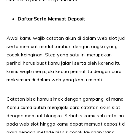
Daftar Serta Memuat Deposit
Awal kamu wajib catatan akun di dalam web slot judi
serta memuat modal taruhan dengan angka yang
cocok keinginan. Step yang satu ini merupakan
perihal harus buat kamu jalani serta oleh karena itu
kamu wajib menjajaki kedua perihal itu dengan cara
maksimum di dalam web yang kamu minati.
Catatan bisa kamu simak dengan gampang, di mana
Kamu cuma butuh menjajaki cara catatan akun slot
dengan memuat blangko. Sehabis kamu sah catatan
pada web slot hingga kamu dapat memuat deposit di
akun dengan metode bisnis cocok layanan yang