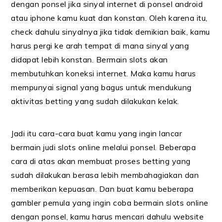
dengan ponsel jika sinyal internet di ponsel android
atau iphone kamu kuat dan konstan. Oleh karena itu,
check dahulu sinyalnya jika tidak demikian baik, kamu
harus pergi ke arah tempat di mana sinyal yang
didapat lebih konstan. Bermain slots akan
membutuhkan koneksi internet. Maka kamu harus
mempunyai signal yang bagus untuk mendukung
aktivitas betting yang sudah dilakukan kelak.
Jadi itu cara-cara buat kamu yang ingin lancar
bermain judi slots online melalui ponsel. Beberapa
cara di atas akan membuat proses betting yang
sudah dilakukan berasa lebih membahagiakan dan
memberikan kepuasan. Dan buat kamu beberapa
gambler pemula yang ingin coba bermain slots online
dengan ponsel, kamu harus mencari dahulu website