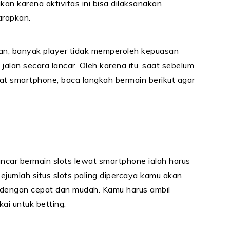
an karena aktivitas ini bisa dilaksanakan
arapkan.
n, banyak player tidak memperoleh kepuasan
jalan secara lancar. Oleh karena itu, saat sebelum
wat smartphone, baca langkah bermain berikut agar
ncar bermain slots lewat smartphone ialah harus
sejumlah situs slots paling dipercaya kamu akan
dengan cepat dan mudah. Kamu harus ambil
ai untuk betting.