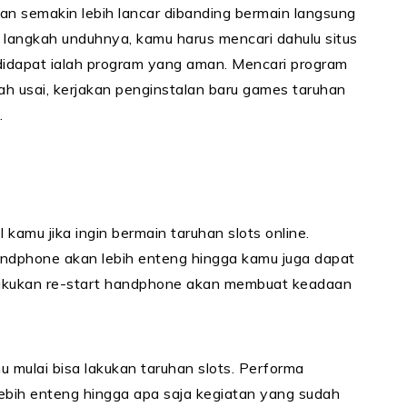
n semakin lebih lancar dibanding bermain langsung
langkah unduhnya, kamu harus mencari dahulu situs
 didapat ialah program yang aman. Mencari program
ah usai, kerjakan penginstalan baru games taruhan
.
kamu jika ingin bermain taruhan slots online.
ndphone akan lebih enteng hingga kamu juga dapat
Lakukan re-start handphone akan membuat keadaan
mu mulai bisa lakukan taruhan slots. Performa
lebih enteng hingga apa saja kegiatan yang sudah