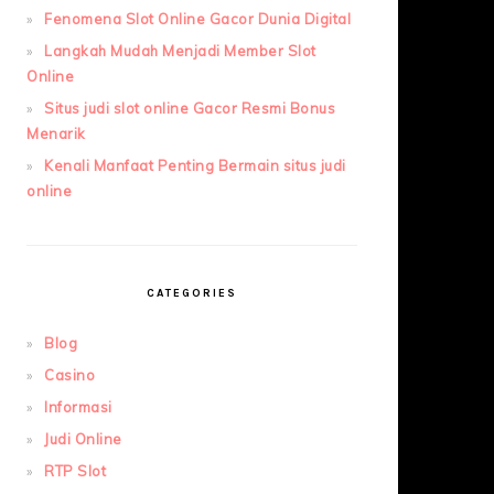
Fenomena Slot Online Gacor Dunia Digital
Langkah Mudah Menjadi Member Slot
Online
Situs judi slot online Gacor Resmi Bonus
Menarik
Kenali Manfaat Penting Bermain situs judi
online
CATEGORIES
Blog
Casino
Informasi
Judi Online
RTP Slot