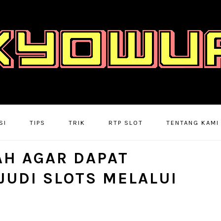
SI
TIPS
TRIK
RTP SLOT
TENTANG KAMI
AH AGAR DAPAT
JUDI SLOTS MELALUI