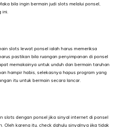
a bila ingin bermain judi slots melalui ponsel,
ini.
ain slots lewat ponsel ialah harus memeriksa
arus pastikan bila ruangan penyimpanan di ponsel
apat memakainya untuk unduh dan bermain taruhan
anan hampir habis, selekasnya hapus program yang
ngan itu untuk bermain secara lancar.
 slots dengan ponsel jika sinyal internet di ponsel
 Oleh karena itu, check dahulu sinyalnya jika tidak