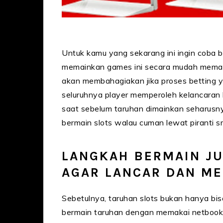
Untuk kamu yang sekarang ini ingin coba be
memainkan games ini secara mudah memak
akan membahagiakan jika proses betting ya
seluruhnya player memperoleh kelancaran ke
saat sebelum taruhan dimainkan seharusny
bermain slots walau cuman lewat piranti 
LANGKAH BERMAIN JU
AGAR LANCAR DAN M
Sebetulnya, taruhan slots bukan hanya bis
bermain taruhan dengan memakai netbook