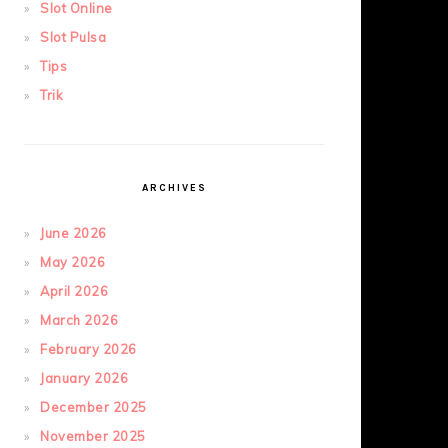
Slot Online
Slot Pulsa
Tips
Trik
ARCHIVES
June 2026
May 2026
April 2026
March 2026
February 2026
January 2026
December 2025
November 2025