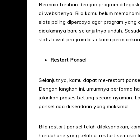
Bermain taruhan dengan program ditegaska
di websitenya. Bila kamu belum memahami 
slots paling dipercaya agar program yang
didalamnya baru selanjutnya unduh. Sesud
slots lewat program bisa kamu permainkan
Restart Ponsel
Selanjutnya, kamu dapat me-restart ponsel 
Dengan langkah ini, umumnya performa ha
jalankan proses betting secara nyaman. 
ponsel ada di keadaan yang maksimal.
Bila restart ponsel telah dilaksanakan, ka
handphone yang telah di restart semakin 