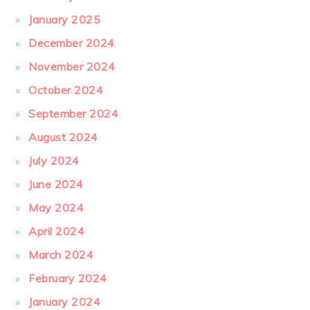
January 2025
December 2024
November 2024
October 2024
September 2024
August 2024
July 2024
June 2024
May 2024
April 2024
March 2024
February 2024
January 2024