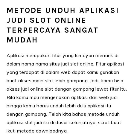
METODE UNDUH APLIKASI
JUDI SLOT ONLINE
TERPERCAYA SANGAT
MUDAH
Aplikasi merupakan fitur yang lumayan menarik di
dalam nama nama situs judi slot online. Fitur aplikasi
yang terdapat di dalam web dapat kamu gunakan
buat akses main slot lebih gampang. Jadi, kamu bisa
akses judi online slot dengan gampang lewat fitur itu.
Bila kamu mau mengenakan aplikasi dari web judi
hingga kamu harus unduh lebih dulu aplikasi itu
dengan gampang. Telah kita bahas metode unduh
aplikasi slot judi itu di dasar selanjutnya, scroll buat
ikuti metode downloadnya.