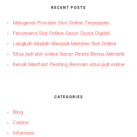
RECENT POSTS
Mengenal Provider Slot Online Terpopuler
Fenomena Slot Online Gacor Dunia Digital
Langkah Mudah Menjadi Member Slot Online
Situs judi slot online Gacor Resmi Bonus Menarik
Kenali Manfaat Penting Bermain situs judi online
CATEGORIES
Blog
Casino
Informasi