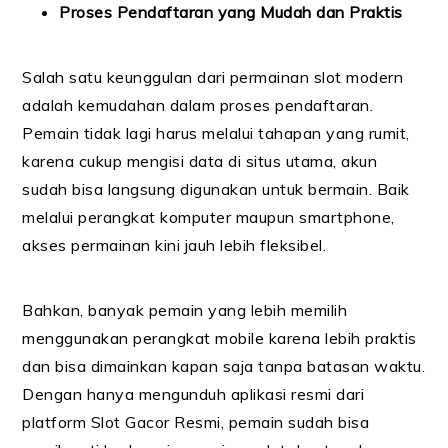
Proses Pendaftaran yang Mudah dan Praktis
Salah satu keunggulan dari permainan slot modern
adalah kemudahan dalam proses pendaftaran.
Pemain tidak lagi harus melalui tahapan yang rumit,
karena cukup mengisi data di situs utama, akun
sudah bisa langsung digunakan untuk bermain. Baik
melalui perangkat komputer maupun smartphone,
akses permainan kini jauh lebih fleksibel.
Bahkan, banyak pemain yang lebih memilih
menggunakan perangkat mobile karena lebih praktis
dan bisa dimainkan kapan saja tanpa batasan waktu.
Dengan hanya mengunduh aplikasi resmi dari
platform Slot Gacor Resmi, pemain sudah bisa