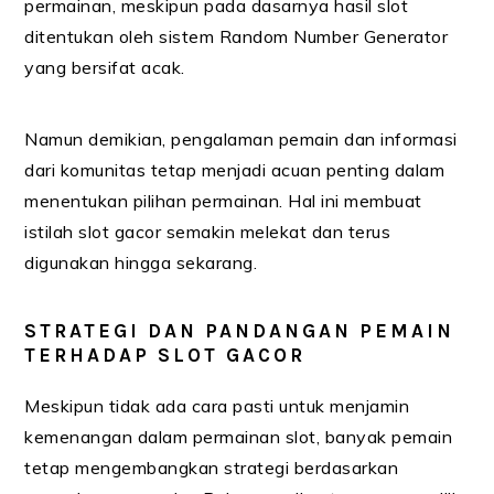
permainan, meskipun pada dasarnya hasil slot
ditentukan oleh sistem Random Number Generator
yang bersifat acak.
Namun demikian, pengalaman pemain dan informasi
dari komunitas tetap menjadi acuan penting dalam
menentukan pilihan permainan. Hal ini membuat
istilah slot gacor semakin melekat dan terus
digunakan hingga sekarang.
STRATEGI DAN PANDANGAN PEMAIN
TERHADAP SLOT GACOR
Meskipun tidak ada cara pasti untuk menjamin
kemenangan dalam permainan slot, banyak pemain
tetap mengembangkan strategi berdasarkan