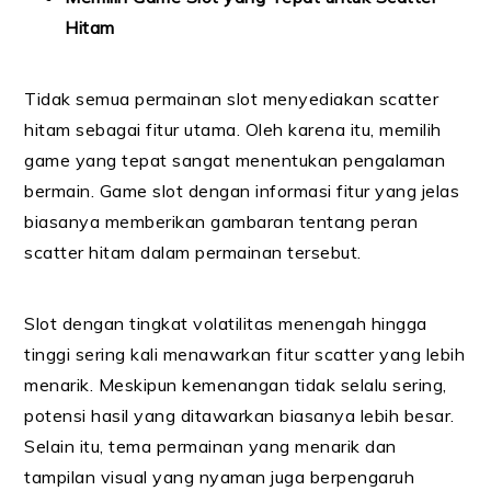
Hitam
Tidak semua permainan slot menyediakan scatter
hitam sebagai fitur utama. Oleh karena itu, memilih
game yang tepat sangat menentukan pengalaman
bermain. Game slot dengan informasi fitur yang jelas
biasanya memberikan gambaran tentang peran
scatter hitam dalam permainan tersebut.
Slot dengan tingkat volatilitas menengah hingga
tinggi sering kali menawarkan fitur scatter yang lebih
menarik. Meskipun kemenangan tidak selalu sering,
potensi hasil yang ditawarkan biasanya lebih besar.
Selain itu, tema permainan yang menarik dan
tampilan visual yang nyaman juga berpengaruh