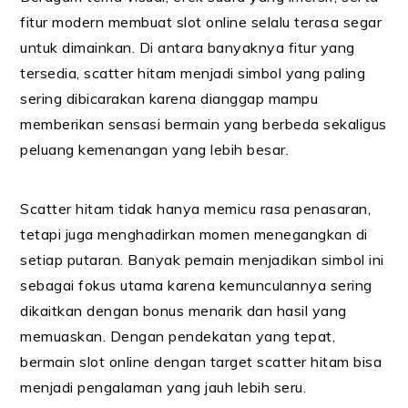
fitur modern membuat slot online selalu terasa segar
untuk dimainkan. Di antara banyaknya fitur yang
tersedia, scatter hitam menjadi simbol yang paling
sering dibicarakan karena dianggap mampu
memberikan sensasi bermain yang berbeda sekaligus
peluang kemenangan yang lebih besar.
Scatter hitam tidak hanya memicu rasa penasaran,
tetapi juga menghadirkan momen menegangkan di
setiap putaran. Banyak pemain menjadikan simbol ini
sebagai fokus utama karena kemunculannya sering
dikaitkan dengan bonus menarik dan hasil yang
memuaskan. Dengan pendekatan yang tepat,
bermain slot online dengan target scatter hitam bisa
menjadi pengalaman yang jauh lebih seru.