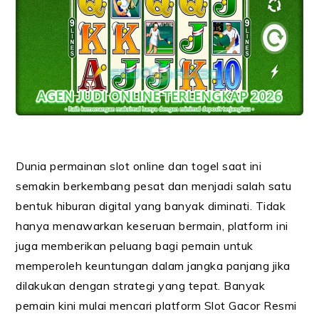
Dunia permainan slot online dan togel saat ini
semakin berkembang pesat dan menjadi salah satu
bentuk hiburan digital yang banyak diminati. Tidak
hanya menawarkan keseruan bermain, platform ini
juga memberikan peluang bagi pemain untuk
memperoleh keuntungan dalam jangka panjang jika
dilakukan dengan strategi yang tepat. Banyak
pemain kini mulai mencari platform Slot Gacor Resmi