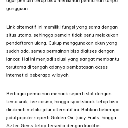
agar pemain tetap bisa menikmati permainan tanpa
gangguan.
Link alternatif ini memiliki fungsi yang sama dengan
situs utama, sehingga pemain tidak perlu melakukan
pendaftaran ulang. Cukup menggunakan akun yang
sudah ada, semua permainan bisa diakses dengan
lancar. Hal ini menjadi solusi yang sangat membantu
terutama di tengah adanya pembatasan akses
internet di beberapa wilayah.
Berbagai permainan menarik seperti slot dengan
tema unik, live casino, hingga sportsbook tetap bisa
dinikmati melalui jalur alternatif ini. Bahkan beberapa
judul populer seperti Golden Ox, Juicy Fruits, hingga
Aztec Gems tetap tersedia dengan kualitas