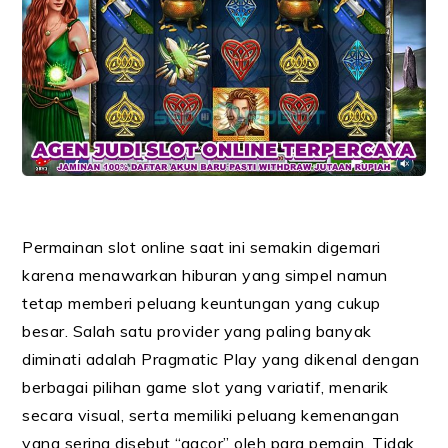
Permainan slot online saat ini semakin digemari
karena menawarkan hiburan yang simpel namun
tetap memberi peluang keuntungan yang cukup
besar. Salah satu provider yang paling banyak
diminati adalah Pragmatic Play yang dikenal dengan
berbagai pilihan game slot yang variatif, menarik
secara visual, serta memiliki peluang kemenangan
yang sering disebut “gacor” oleh para pemain. Tidak