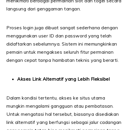
menikmati berbagai permainan slot dan togel secara
langsung dari genggaman tangan.
Proses login juga dibuat sangat sederhana dengan
menggunakan user ID dan password yang telah
didaftarkan sebelumnya. Sistem ini memungkinkan
pemain untuk mengakses seluruh fitur permainan
dengan cepat tanpa hambatan teknis yang berarti.
Akses Link Alternatif yang Lebih Fleksibel
Dalam kondisi tertentu, akses ke situs utama
mungkin mengalami gangguan atau pembatasan.
Untuk mengatasi hal tersebut, biasanya disediakan
link alternatif yang berfungsi sebagai jalur cadangan