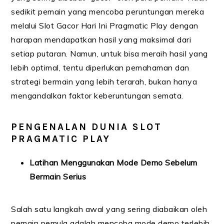
sedikit pemain yang mencoba peruntungan mereka
melalui Slot Gacor Hari Ini Pragmatic Play dengan
harapan mendapatkan hasil yang maksimal dari
setiap putaran. Namun, untuk bisa meraih hasil yang
lebih optimal, tentu diperlukan pemahaman dan
strategi bermain yang lebih terarah, bukan hanya
mengandalkan faktor keberuntungan semata.
PENGENALAN DUNIA SLOT
PRAGMATIC PLAY
Latihan Menggunakan Mode Demo Sebelum
Bermain Serius
Salah satu langkah awal yang sering diabaikan oleh
pemain pemula adalah mencoba mode demo terlebih