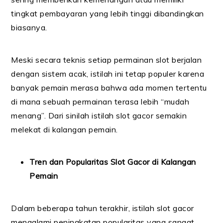
tingkat pembayaran yang lebih tinggi dibandingkan
biasanya.
Meski secara teknis setiap permainan slot berjalan
dengan sistem acak, istilah ini tetap populer karena
banyak pemain merasa bahwa ada momen tertentu
di mana sebuah permainan terasa lebih “mudah
menang”. Dari sinilah istilah slot gacor semakin
melekat di kalangan pemain.
Tren dan Popularitas Slot Gacor di Kalangan
Pemain
Dalam beberapa tahun terakhir, istilah slot gacor
mengalami peningkatan popularitas yang sangat