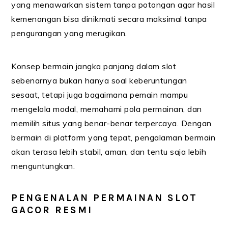
yang menawarkan sistem tanpa potongan agar hasil
kemenangan bisa dinikmati secara maksimal tanpa
pengurangan yang merugikan.
Konsep bermain jangka panjang dalam slot
sebenarnya bukan hanya soal keberuntungan
sesaat, tetapi juga bagaimana pemain mampu
mengelola modal, memahami pola permainan, dan
memilih situs yang benar-benar terpercaya. Dengan
bermain di platform yang tepat, pengalaman bermain
akan terasa lebih stabil, aman, dan tentu saja lebih
menguntungkan.
PENGENALAN PERMAINAN SLOT
GACOR RESMI