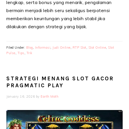
lengkap, serta bonus yang menarik, pengalaman
bermain menjadi lebih seru sekaligus berpotensi
memberikan keuntungan yang lebih stabil jika
dilakukan dengan strategi yang bijak.
Filed Under:
Blog
,
Informasi
,
Judi Online
,
RTP Slot
,
Slot Online
,
Slot
Pulsa
,
Tips
,
Trik
STRATEGI MENANG SLOT GACOR
PRAGMATIC PLAY
January 16, 2026
by
Earth Moth