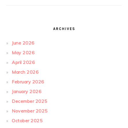
ARCHIVES
June 2026
May 2026
April 2026
March 2026
February 2026
January 2026
December 2025
November 2025
October 2025