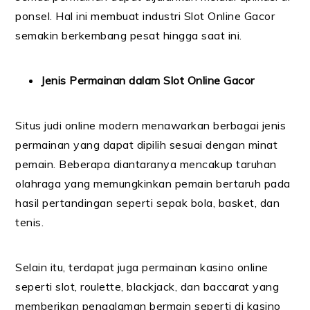
ponsel. Hal ini membuat industri Slot Online Gacor
semakin berkembang pesat hingga saat ini.
Jenis Permainan dalam Slot Online Gacor
Situs judi online modern menawarkan berbagai jenis
permainan yang dapat dipilih sesuai dengan minat
pemain. Beberapa diantaranya mencakup taruhan
olahraga yang memungkinkan pemain bertaruh pada
hasil pertandingan seperti sepak bola, basket, dan
tenis.
Selain itu, terdapat juga permainan kasino online
seperti slot, roulette, blackjack, dan baccarat yang
memberikan pengalaman bermain seperti di kasino