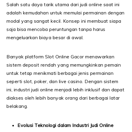
Salah satu daya tarik utama dari judi online saat ini
adalah kemudahan untuk memulai permainan dengan
modal yang sangat kecil. Konsep ini membuat siapa
saja bisa mencoba peruntungan tanpa harus
mengeluarkan biaya besar di awal.
Banyak platform Slot Online Gacor menawarkan
sistem deposit rendah yang memungkinkan pemain
untuk tetap menikmati berbagai jenis permainan
seperti slot, poker, dan live casino. Dengan sistem
ini, industri judi online menjadi lebih inklusif dan dapat
diakses oleh lebih banyak orang dari berbagai latar
belakang.
Evolusi Teknologi dalam Industri Judi Online