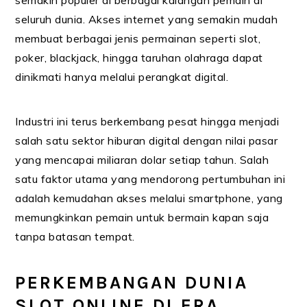
seluruh dunia. Akses internet yang semakin mudah
membuat berbagai jenis permainan seperti slot,
poker, blackjack, hingga taruhan olahraga dapat
dinikmati hanya melalui perangkat digital.
Industri ini terus berkembang pesat hingga menjadi
salah satu sektor hiburan digital dengan nilai pasar
yang mencapai miliaran dolar setiap tahun. Salah
satu faktor utama yang mendorong pertumbuhan ini
adalah kemudahan akses melalui smartphone, yang
memungkinkan pemain untuk bermain kapan saja
tanpa batasan tempat.
PERKEMBANGAN DUNIA
SLOT ONLINE DI ERA