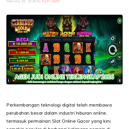
February 25, 2026
by
Earth Moth
Perkembangan teknologi digital telah membawa
perubahan besar dalam industri hiburan online,
termasuk permainan Slot Online Gacor yang kini
semakin populer di berbagai kalangan pemain di