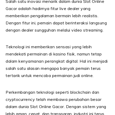
Salah satu inovasi menarik dalam dunia Slot Online
Gacor adalah hadirnya fitur live dealer yang
memberikan pengalaman bermain lebih realistis.
Dengan fitur ini, pemain dapat berinteraksi langsung
dengan dealer sungguhan melalui video streaming.
Teknologi ini memberikan sensasi yang lebih
mendekati permainan di kasino fisik, namun tetap
dalam kenyamanan perangkat digital. Hal ini menjadi
salah satu alasan mengapa banyak pemain terus
tertarik untuk mencoba permainan judi online.
Perkembangan teknologi seperti blockchain dan
cryptocurrency telah membawa perubahan besar
dalam dunia Slot Online Gacor. Dengan sistem yang
lebih aman, cepat, dan transparan, industri ini terus