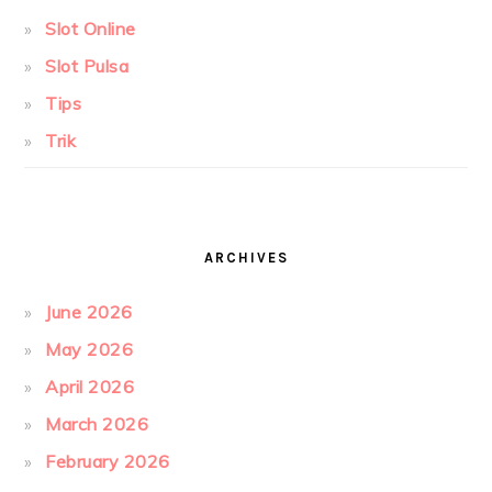
Slot Online
Slot Pulsa
Tips
Trik
ARCHIVES
June 2026
May 2026
April 2026
March 2026
February 2026