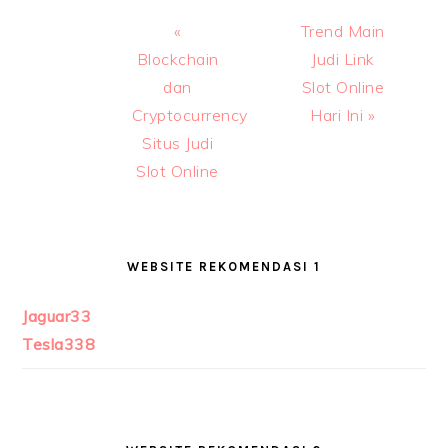
Previous
Next
«
Trend Main
Post:
Post:
Blockchain
Judi Link
dan
Slot Online
Cryptocurrency
Hari Ini »
Situs Judi
Slot Online
PRIMARY
SIDEBAR
WEBSITE REKOMENDASI 1
Jaguar33
Tesla338