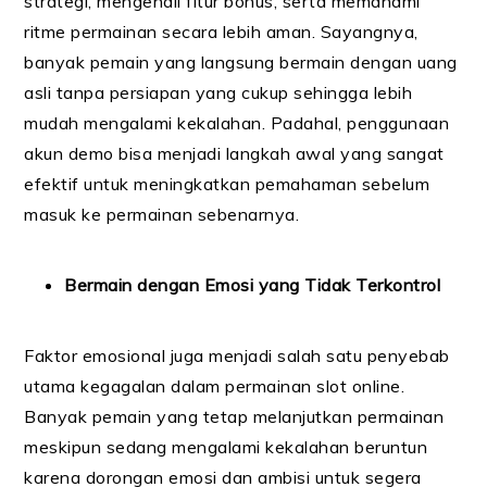
strategi, mengenali fitur bonus, serta memahami
ritme permainan secara lebih aman. Sayangnya,
banyak pemain yang langsung bermain dengan uang
asli tanpa persiapan yang cukup sehingga lebih
mudah mengalami kekalahan.
Padahal, penggunaan
akun demo bisa menjadi langkah awal yang sangat
efektif untuk meningkatkan pemahaman sebelum
masuk ke permainan sebenarnya.
Bermain dengan Emosi yang Tidak Terkontrol
Faktor emosional juga menjadi salah satu penyebab
utama kegagalan dalam permainan slot online.
Banyak pemain yang tetap melanjutkan permainan
meskipun sedang mengalami kekalahan beruntun
karena dorongan emosi dan ambisi untuk segera