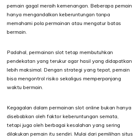
pemain gagal meraih kemenangan. Beberapa pemain
hanya mengandalkan keberuntungan tanpa
memahami pola permainan atau mengatur batas
bermain.
Padahal, permainan slot tetap membutuhkan
pendekatan yang terukur agar hasil yang didapatkan
lebih maksimal. Dengan strategi yang tepat, pemain
bisa mengontrol risiko sekaligus memperpanjang
waktu bermain.
Kegagalan dalam permainan slot online bukan hanya
disebabkan oleh faktor keberuntungan semata,
tetapi juga oleh berbagai kesalahan yang sering
dilakukan pemain itu sendiri. Mulai dari pemilihan situs