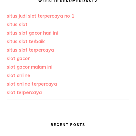
WEBSITE REKOMENDASI 2
situs judi slot terpercaya no 1
situs slot
situs slot gacor hari ini
situs slot terbaik
situs slot terpercaya
slot gacor
slot gacor malam ini
slot online
slot online terpercaya
slot terpercaya
RECENT POSTS