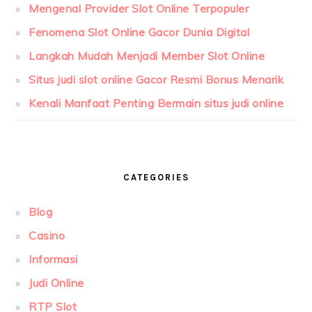
Mengenal Provider Slot Online Terpopuler
Fenomena Slot Online Gacor Dunia Digital
Langkah Mudah Menjadi Member Slot Online
Situs judi slot online Gacor Resmi Bonus Menarik
Kenali Manfaat Penting Bermain situs judi online
CATEGORIES
Blog
Casino
Informasi
Judi Online
RTP Slot