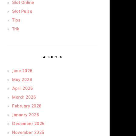
Slot Online
Slot Pulsa
Tips
Trik
ARCHIVES
June 2026
May 2026
April 2026
March 2026
February 2026
January 2026
December 2025
November 2025