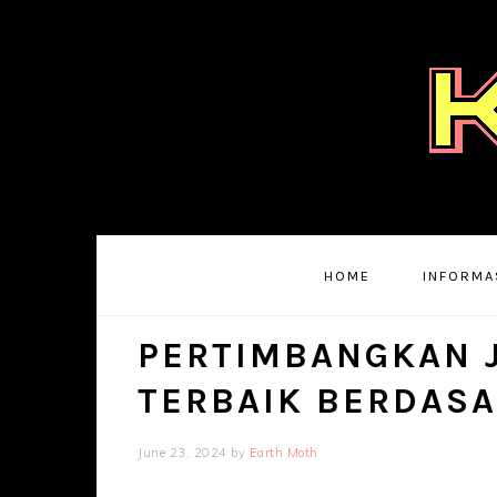
Skip
Skip
Skip
to
to
to
primary
main
primary
navigation
content
sidebar
HOME
INFORMA
PERTIMBANGKAN J
TERBAIK BERDASA
June 23, 2024
by
Earth Moth