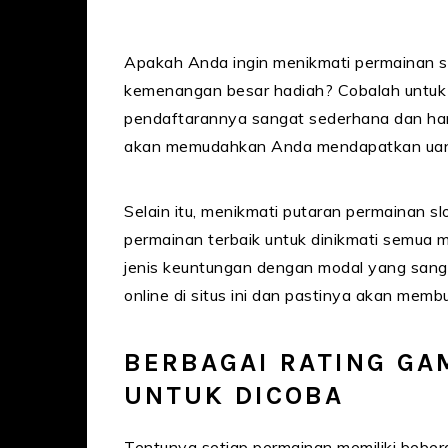
Apakah Anda ingin menikmati permainan sl
kemenangan besar hadiah? Cobalah untuk men
pendaftarannya sangat sederhana dan ha
akan memudahkan Anda mendapatkan uang
Selain itu, menikmati putaran permainan s
permainan terbaik untuk dinikmati semua
jenis keuntungan dengan modal yang sangat
online di situs ini dan pastinya akan me
BERBAGAI RATING GA
UNTUK DICOBA
Tentunya setiap permainan memiliki beber