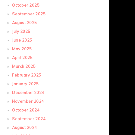
October 2025
September 2025
August 2025
July 2025
June 2025
May 2025
April 2025
March 2025
February 2025
January 2025
December 2024
November 2024
October 2024
September 2024
August 2024