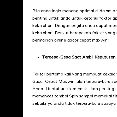
Bila anda ingin menang optimal di dalam 
penting untuk anda untuk ketahui faktor
kekalahan. Dengan begitu anda dapat men
kekalahan. Berikut berapakah faktor yan
permainan online gacor cepat maxwin:
Tergesa-Gesa Saat Ambil Keputusan
Faktor pertama kali yang membuat kekala
Gacor Cepat Maxwin ialah terburu-buru sa
Anda dituntut untuk memutuskan penting s
memencet tombol Spin sampai memakai fit
sebaiknya anda tidak terburu-buru supaya 