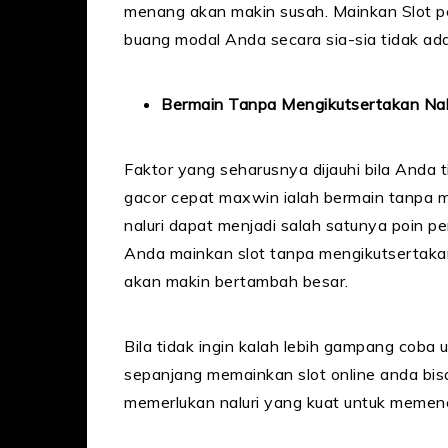
menang akan makin susah. Mainkan Slot p
buang modal Anda secara sia-sia tidak ad
Bermain Tanpa Mengikutsertakan Nal
Faktor yang seharusnya dijauhi bila Anda 
gacor cepat maxwin ialah bermain tanpa men
naluri dapat menjadi salah satunya poin 
Anda mainkan slot tanpa mengikutsertaka
akan makin bertambah besar.
Bila tidak ingin kalah lebih gampang cob
sepanjang memainkan slot online anda bi
memerlukan naluri yang kuat untuk memenc