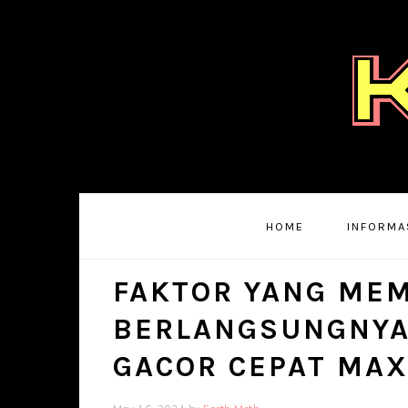
Skip
Skip
Skip
to
to
to
primary
main
primary
navigation
content
sidebar
HOME
INFORMA
FAKTOR YANG ME
BERLANGSUNGNYA
GACOR CEPAT MA