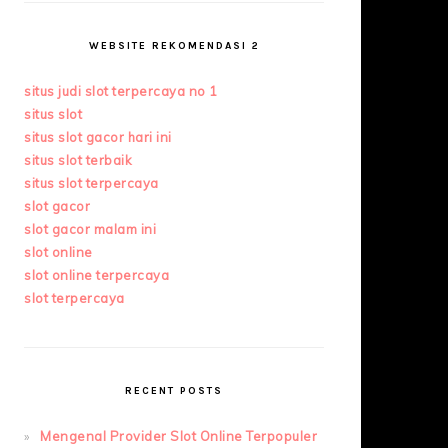
WEBSITE REKOMENDASI 2
situs judi slot terpercaya no 1
situs slot
situs slot gacor hari ini
situs slot terbaik
situs slot terpercaya
slot gacor
slot gacor malam ini
slot online
slot online terpercaya
slot terpercaya
RECENT POSTS
Mengenal Provider Slot Online Terpopuler