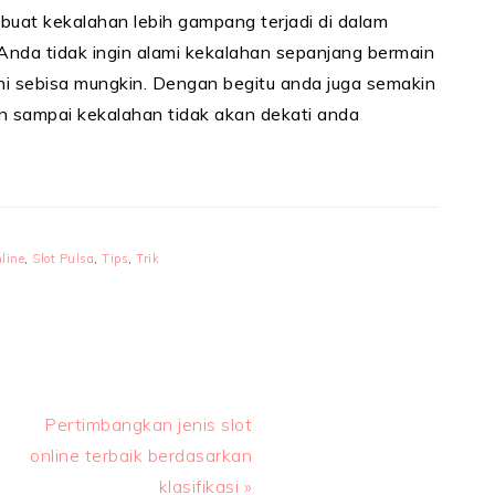
uat kekalahan lebih gampang terjadi di dalam
Anda tidak ingin alami kekalahan sepanjang bermain
hi sebisa mungkin. Dengan begitu anda juga semakin
 sampai kekalahan tidak akan dekati anda
line
,
Slot Pulsa
,
Tips
,
Trik
Next
Pertimbangkan jenis slot
Post:
online terbaik berdasarkan
klasifikasi »