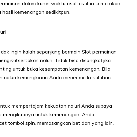
ermainan dalam kurun waktu asal-asalan cuma akan
a hasil kemenangan sedikitpun.
uri
tidak ingin kalah sepanjang bermain Slot permainan
gikutsertakan naluri. Tidak bisa disangkal jika
penting untuk buka kesempatan kemenangan. Bila
n naluri kemungkinan Anda menerima kekalahan
a untuk mempertajam kekuatan naluri Anda supaya
sa mengikutinya untuk kemenangan. Anda
et tombol spin, memasangkan bet dan yang lain.