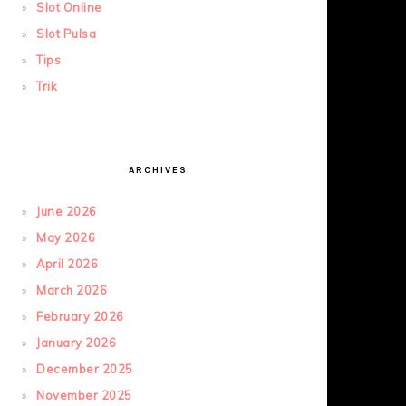
Slot Online
Slot Pulsa
Tips
Trik
ARCHIVES
June 2026
May 2026
April 2026
March 2026
February 2026
January 2026
December 2025
November 2025