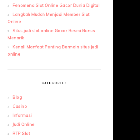
Fenomena Slot Online Gacor Dunia Digital
Langkah Mudah Menjadi Member Slot
Online
Situs judi slot online Gacor Resmi Bonus
Menarik
Kenali Manfaat Penting Bermain situs judi
online
CATEGORIES
Blog
Casino
Informasi
Judi Online
RTP Slot