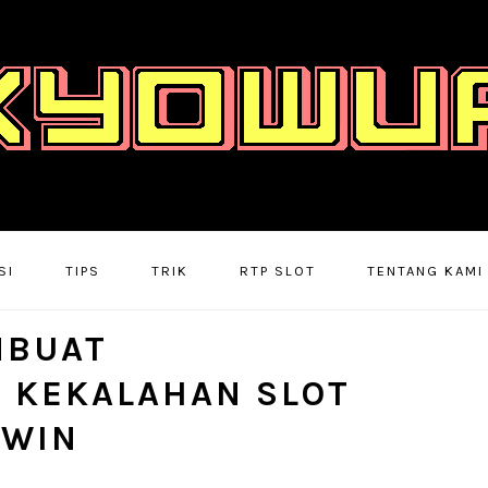
SI
TIPS
TRIK
RTP SLOT
TENTANG KAMI
MBUAT
 KEKALAHAN SLOT
XWIN