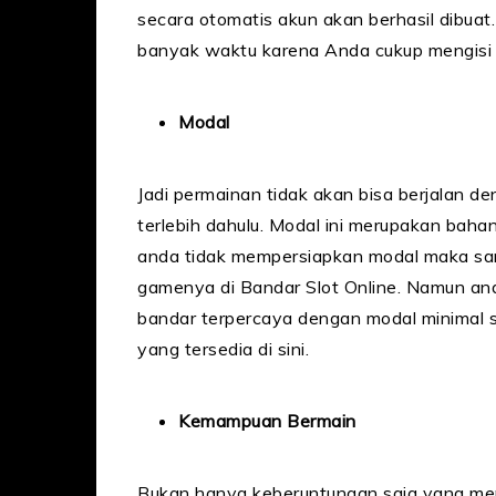
secara otomatis akun akan berhasil dibuat
banyak waktu karena Anda cukup mengisi fo
Modal
Jadi permainan tidak akan bisa berjalan d
terlebih dahulu. Modal ini merupakan bahan
anda tidak mempersiapkan modal maka sang
gamenya di Bandar Slot Online. Namun and
bandar terpercaya dengan modal minimal s
yang tersedia di sini.
Kemampuan Bermain
Bukan hanya keberuntungan saja yang me