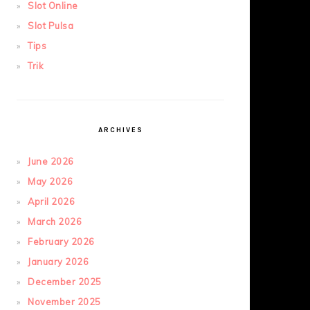
Slot Online
Slot Pulsa
Tips
Trik
ARCHIVES
June 2026
May 2026
April 2026
March 2026
February 2026
January 2026
December 2025
November 2025