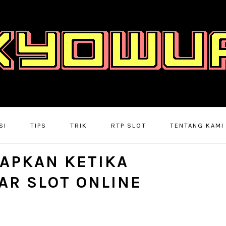
SI
TIPS
TRIK
RTP SLOT
TENTANG KAMI
IAPKAN KETIKA
AR SLOT ONLINE