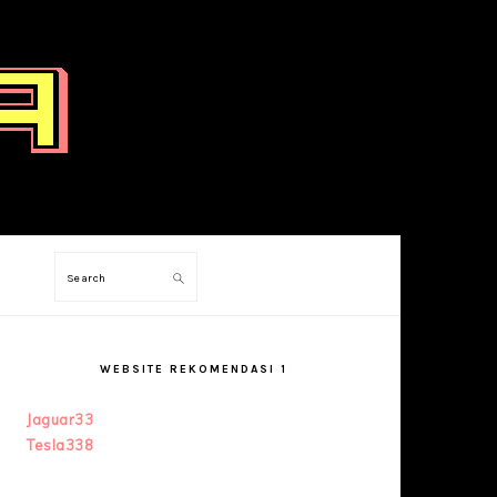
Search
PRIMARY
SIDEBAR
WEBSITE REKOMENDASI 1
Jaguar33
Tesla338