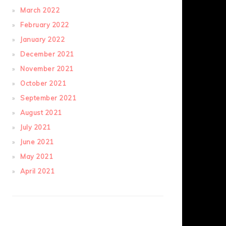
March 2022
February 2022
January 2022
December 2021
November 2021
October 2021
September 2021
August 2021
July 2021
June 2021
May 2021
April 2021