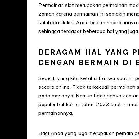
Permainan slot merupakan permainan mode
zaman karena permainan ini semakin men
salah klasik kini Anda bisa memainkanny
sehingga terdapat beberapa hal yang juga
BERAGAM HAL YANG P
DENGAN BERMAIN DI 
Seperti yang kita ketahui bahwa saat ini 
secara online. Tidak terkecuali permainan
pada masanya. Namun tidak hanya zaman
populer bahkan di tahun 2023 saat ini m
permainannya.
Bagi Anda yang juga merupakan pemain pe