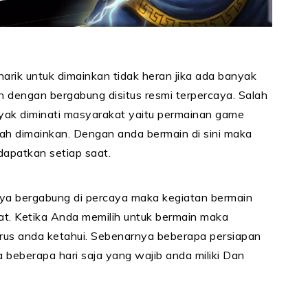
arik untuk dimainkan tidak heran jika ada banyak
n dengan bergabung disitus resmi terpercaya. Salah
nyak diminati masyarakat yaitu permainan game
dah dimainkan.
Dengan anda bermain di sini maka
apatkan setiap saat.
ya bergabung di percaya maka kegiatan bermain
at.
Ketika Anda memilih untuk bermain maka
rus anda ketahui. Sebenarnya beberapa persiapan
a beberapa hari saja yang wajib anda miliki Dan