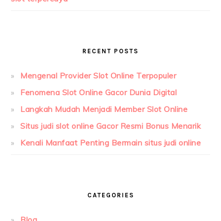
RECENT POSTS
Mengenal Provider Slot Online Terpopuler
Fenomena Slot Online Gacor Dunia Digital
Langkah Mudah Menjadi Member Slot Online
Situs judi slot online Gacor Resmi Bonus Menarik
Kenali Manfaat Penting Bermain situs judi online
CATEGORIES
Blog