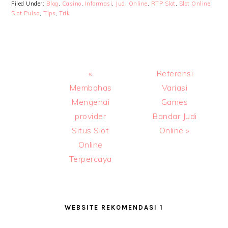
Filed Under:
Blog
,
Casino
,
Informasi
,
Judi Online
,
RTP Slot
,
Slot Online
,
Slot Pulsa
,
Tips
,
Trik
Previous
Next
«
Referensi
Post:
Post:
Membahas
Variasi
Mengenai
Games
provider
Bandar Judi
Situs Slot
Online »
Online
Terpercaya
PRIMARY
SIDEBAR
WEBSITE REKOMENDASI 1