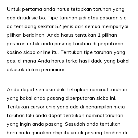
Untuk pertama anda harus tetapkan taruhan yang
ada di judi sic bo. Tipe taruhan judi atau pasaran sic
bo terhidang sekitar 52 jenis dan semua mempunyai
pilihan berlainan. Anda harus tentukan 1 pilihan
pasaran untuk anda pasang taruhan di perputaran
kasino sicbo online itu. Tentukan tipe taruhan yang
pas, di mana Anda harus terka hasil dadu yang bakal
dikocak dalam permainan.
Anda dapat semakin dulu tetapkan nominal taruhan
yang bakal anda pasang diperputaran sicbo ini.
Tentukan cursor chip yang ada di penampilan meja
taruhan lalu anda dapat tentukan nominal taruhan
yang ingin anda pasang. Sesudah anda tentukan
baru anda gunakan chip itu untuk pasang taruhan di