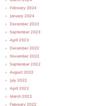
February 2024
January 2024
December 2023
September 2023
April 2023
December 2022
November 2022
September 2022
August 2022
July 2022
April 2022
March 2022
February 2022