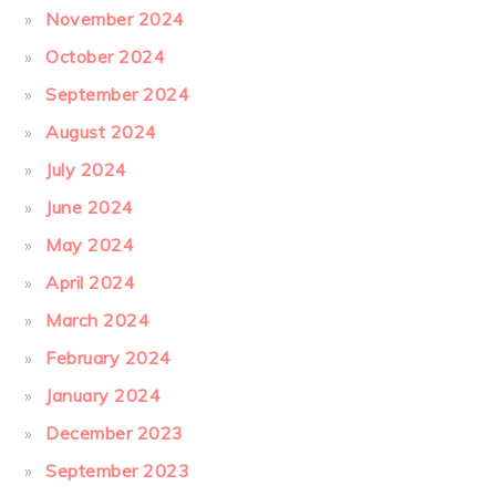
November 2024
October 2024
September 2024
August 2024
July 2024
June 2024
May 2024
April 2024
March 2024
February 2024
January 2024
December 2023
September 2023