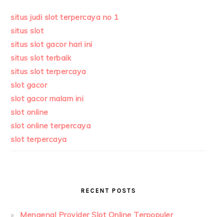
situs judi slot terpercaya no 1
situs slot
situs slot gacor hari ini
situs slot terbaik
situs slot terpercaya
slot gacor
slot gacor malam ini
slot online
slot online terpercaya
slot terpercaya
RECENT POSTS
Mengenal Provider Slot Online Terpopuler