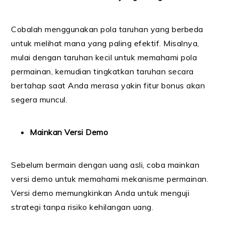
Cobalah menggunakan pola taruhan yang berbeda
untuk melihat mana yang paling efektif. Misalnya,
mulai dengan taruhan kecil untuk memahami pola
permainan, kemudian tingkatkan taruhan secara
bertahap saat Anda merasa yakin fitur bonus akan
segera muncul.
Mainkan Versi Demo
Sebelum bermain dengan uang asli, coba mainkan
versi demo untuk memahami mekanisme permainan.
Versi demo memungkinkan Anda untuk menguji
strategi tanpa risiko kehilangan uang.