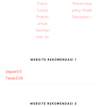
Pulsa:
Terpercaya
Solusi
yang Wajib
Praktis
Diketahui »
untuk
Taruhan
Hari Ini
PRIMARY
SIDEBAR
WEBSITE REKOMENDASI 1
Jaguar33
Tesla338
WEBSITE REKOMENDASI 2