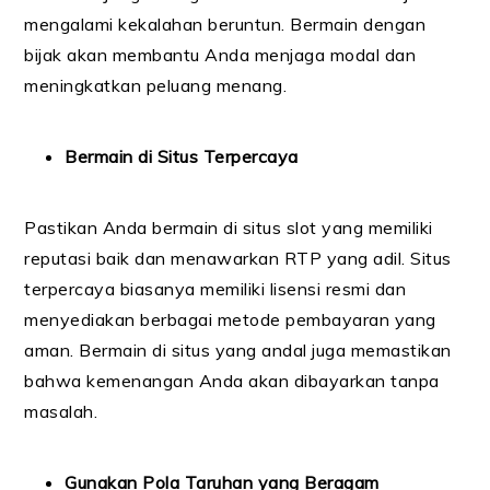
mengalami kekalahan beruntun. Bermain dengan
bijak akan membantu Anda menjaga modal dan
meningkatkan peluang menang.
Bermain di Situs Terpercaya
Pastikan Anda bermain di situs slot yang memiliki
reputasi baik dan menawarkan RTP yang adil. Situs
terpercaya biasanya memiliki lisensi resmi dan
menyediakan berbagai metode pembayaran yang
aman. Bermain di situs yang andal juga memastikan
bahwa kemenangan Anda akan dibayarkan tanpa
masalah.
Gunakan Pola Taruhan yang Beragam