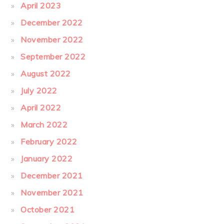
April 2023
December 2022
November 2022
September 2022
August 2022
July 2022
April 2022
March 2022
February 2022
January 2022
December 2021
November 2021
October 2021