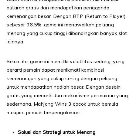
putaran gratis dan mendapatkan pengganda
kemenangan besar.
Dengan RTP (Return to Player)
sebesar 96,5%, game ini menawarkan peluang
menang yang cukup tinggi dibandingkan banyak slot
lainnya.
Selain itu, game ini memiliki volatilitas sedang, yang
berarti pemain dapat menikmati kombinasi
kemenangan yang cukup sering dengan peluang
untuk mendapatkan hadiah besar.
Dengan desain
grafis yang menarik dan mekanisme permainan yang
sederhana, Mahjong Wins 3 cocok untuk pemula
maupun pemain berpengalaman.
Solusi dan Strategi untuk Menang