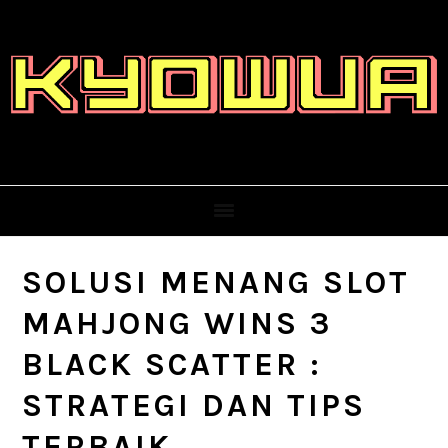
Skip
Skip
Skip
to
to
to
primary
main
primary
navigation
content
sidebar
SOLUSI MENANG SLOT
MAHJONG WINS 3
BLACK SCATTER :
STRATEGI DAN TIPS
TERBAIK