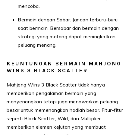
mencoba.
Bermain dengan Sabar: Jangan terburu-buru
saat bermain. Bersabar dan bermain dengan
strategi yang matang dapat meningkatkan
peluang menang.
KEUNTUNGAN BERMAIN MAHJONG
WINS 3 BLACK SCATTER
Mahjong Wins 3 Black Scatter tidak hanya
memberikan pengalaman bermain yang
menyenangkan tetapi juga menawarkan peluang
besar untuk memenangkan hadiah besar. Fitur-fitur
seperti Black Scatter, Wild, dan Multiplier
memberikan elemen kejutan yang membuat