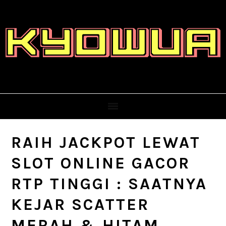
Skip
Skip
Skip
to
to
to
primary
main
primary
navigation
content
sidebar
RAIH JACKPOT LEWAT
SLOT ONLINE GACOR
RTP TINGGI : SAATNYA
KEJAR SCATTER
MERAH & HITAM