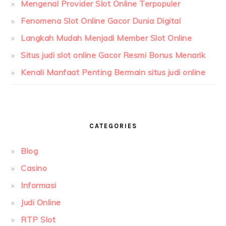
Mengenal Provider Slot Online Terpopuler
Fenomena Slot Online Gacor Dunia Digital
Langkah Mudah Menjadi Member Slot Online
Situs judi slot online Gacor Resmi Bonus Menarik
Kenali Manfaat Penting Bermain situs judi online
CATEGORIES
Blog
Casino
Informasi
Judi Online
RTP Slot