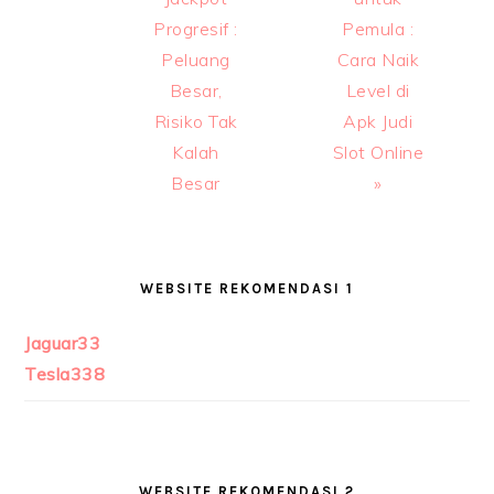
Progresif :
Pemula :
Peluang
Cara Naik
Besar,
Level di
Risiko Tak
Apk Judi
Kalah
Slot Online
Besar
»
PRIMARY
SIDEBAR
WEBSITE REKOMENDASI 1
Jaguar33
Tesla338
WEBSITE REKOMENDASI 2