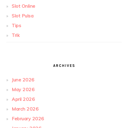
Slot Online
Slot Pulsa
Tips
Trik
ARCHIVES
June 2026
May 2026
April 2026
March 2026
February 2026