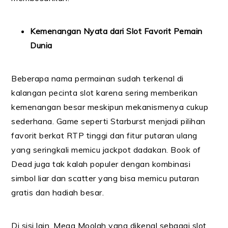
Kemenangan Nyata dari Slot Favorit Pemain
Dunia
Beberapa nama permainan sudah terkenal di
kalangan pecinta slot karena sering memberikan
kemenangan besar meskipun mekanismenya cukup
sederhana. Game seperti Starburst menjadi pilihan
favorit berkat RTP tinggi dan fitur putaran ulang
yang seringkali memicu jackpot dadakan.
Book of
Dead juga tak kalah populer dengan kombinasi
simbol liar dan scatter yang bisa memicu putaran
gratis dan hadiah besar.
Di sisi lain, Mega Moolah yang dikenal sebagai slot