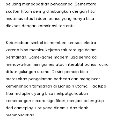
peluang mendapatkan pengganda.
Sementara
scatter hitam sering dihubungkan dengan fitur
misterius atau hidden bonus yang hanya bisa
diakses dengan kombinasi tertentu.
Keberadaan simbol ini memberi sensasi ekstra
karena bisa memicu kejutan tak terduga dalam
permainan. Game-game modern juga sering kali
menawarkan mini games atau interaktif bonus round
di luar gulungan utama.
Di sini pemain bisa
merasakan pengalaman berbeda dan mengincar
kemenangan tambahan di luar spin utama. Tak lupa
fitur multiplier, yang bisa melipatgandakan
kemenangan secara signifikan, menjadi pelengkap
dari gameplay slot yang dinamis dan tidak
membosankan.