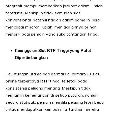
progresif mampu memberikan jackpot dalam jumlah
fantastis.
Meskipun tidak semudah slot
konvensional, potensi hadiah dalam game ini bisa
mencapai miliaran rupiah, menjadikannya pilihan
menarik bagi pemain yang suka tantangan tinggi.
Keunggulan Slot RTP Tinggi yang Patut
Dipertimbangkan
Keuntungan utama dari bermain di camaro33 slot
online terpercaya RTP tinggi terletak pada
konsistensi peluang menang. Meskipun tidak
menjamin kemenangan di setiap putaran, namun
secara statistik, pemain memiliki peluang lebih besar
untuk mendapatkan kembali nilai taruhan mereka.