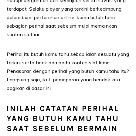
hadapi pergantian dari kemajuan serta inovasi yang
terdapat. Selaku player yang terkini berkecimpung
dalam bumi pertaruhan online, kamu butuh tahu
sebagian perihal saat sebelum mulai memainkan
konten slot ini.
Perihal itu butuh kamu tahu sebab ialah sesuatu yang
terkini serta tidak ada pada konten slot lama.
Penasaran dengan perihal yang butuh kamu tahu itu?
Langsung saja, ikuti pemaparan yang hendak kita
bagikan di dasar ini.
INILAH CATATAN PERIHAL
YANG BUTUH KAMU TAHU
SAAT SEBELUM BERMAIN