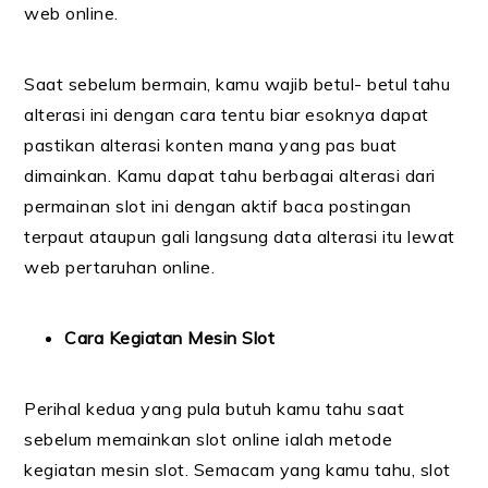
web online.
Saat sebelum bermain, kamu wajib betul- betul tahu
alterasi ini dengan cara tentu biar esoknya dapat
pastikan alterasi konten mana yang pas buat
dimainkan. Kamu dapat tahu berbagai alterasi dari
permainan slot ini dengan aktif baca postingan
terpaut ataupun gali langsung data alterasi itu lewat
web pertaruhan online.
Cara Kegiatan Mesin Slot
Perihal kedua yang pula butuh kamu tahu saat
sebelum memainkan slot online ialah metode
kegiatan mesin slot. Semacam yang kamu tahu, slot