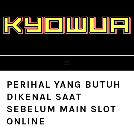
Skip
Skip
Skip
to
to
to
primary
main
primary
navigation
content
sidebar
PERIHAL YANG BUTUH
DIKENAL SAAT
SEBELUM MAIN SLOT
ONLINE