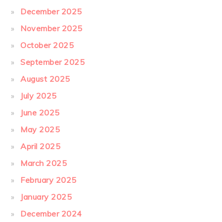
December 2025
November 2025
October 2025
September 2025
August 2025
July 2025
June 2025
May 2025
April 2025
March 2025
February 2025
January 2025
December 2024