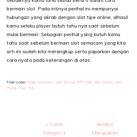
sebaiknya kamu tahu sebab berarti dalam cara
bermain slot. Pada intinya perihal ini mempunyai
hubungan yang akrab dengan slot tipe online, alhasil
kamu selaku player butuh tahu nya saat sebelum
mulai bermain. Sebagian perihal yang butuh kamu
tahu saat sebelum bermain slot semacam yang kita
arti ini sudah kita merangkup serta paparkan dengan
cara nyata pada keterangan di atas.
Filed Under:
Blog
,
Informasi
,
Judi Online
,
RTP Slot
,
Slot Online
,
Slot
Pulsa
,
Tips
,
Trik
Previous
Next
« Cuma
Berikut
Post:
Post:
Dengan 3
Merupakan