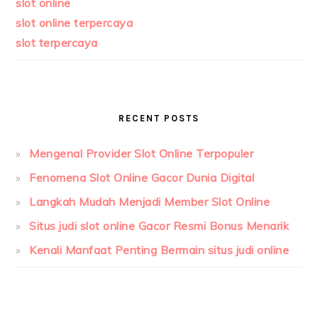
slot online
slot online terpercaya
slot terpercaya
RECENT POSTS
Mengenal Provider Slot Online Terpopuler
Fenomena Slot Online Gacor Dunia Digital
Langkah Mudah Menjadi Member Slot Online
Situs judi slot online Gacor Resmi Bonus Menarik
Kenali Manfaat Penting Bermain situs judi online