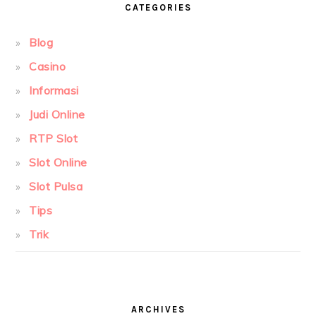
CATEGORIES
Blog
Casino
Informasi
Judi Online
RTP Slot
Slot Online
Slot Pulsa
Tips
Trik
ARCHIVES