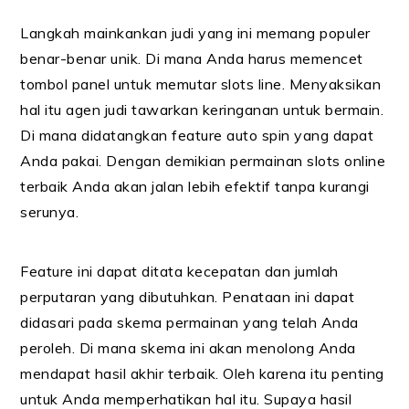
Langkah mainkankan judi yang ini memang populer
benar-benar unik. Di mana Anda harus memencet
tombol panel untuk memutar slots line. Menyaksikan
hal itu agen judi tawarkan keringanan untuk bermain.
Di mana didatangkan feature auto spin yang dapat
Anda pakai. Dengan demikian permainan slots online
terbaik Anda akan jalan lebih efektif tanpa kurangi
serunya.
Feature ini dapat ditata kecepatan dan jumlah
perputaran yang dibutuhkan. Penataan ini dapat
didasari pada skema permainan yang telah Anda
peroleh. Di mana skema ini akan menolong Anda
mendapat hasil akhir terbaik. Oleh karena itu penting
untuk Anda memperhatikan hal itu. Supaya hasil