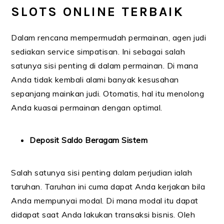
SLOTS ONLINE TERBAIK
Dalam rencana mempermudah permainan, agen judi
sediakan service simpatisan. Ini sebagai salah
satunya sisi penting di dalam permainan. Di mana
Anda tidak kembali alami banyak kesusahan
sepanjang mainkan judi. Otomatis, hal itu menolong
Anda kuasai permainan dengan optimal.
Deposit Saldo Beragam Sistem
Salah satunya sisi penting dalam perjudian ialah
taruhan. Taruhan ini cuma dapat Anda kerjakan bila
Anda mempunyai modal. Di mana modal itu dapat
didapat saat Anda lakukan transaksi bisnis. Oleh