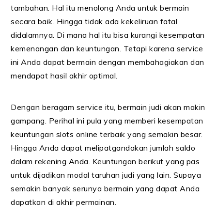
tambahan. Hal itu menolong Anda untuk bermain
secara baik. Hingga tidak ada kekeliruan fatal
didalamnya. Di mana hal itu bisa kurangi kesempatan
kemenangan dan keuntungan. Tetapi karena service
ini Anda dapat bermain dengan membahagiakan dan
mendapat hasil akhir optimal.
Dengan beragam service itu, bermain judi akan makin
gampang. Perihal ini pula yang memberi kesempatan
keuntungan slots online terbaik yang semakin besar.
Hingga Anda dapat melipatgandakan jumlah saldo
dalam rekening Anda. Keuntungan berikut yang pas
untuk dijadikan modal taruhan judi yang lain. Supaya
semakin banyak serunya bermain yang dapat Anda
dapatkan di akhir permainan.