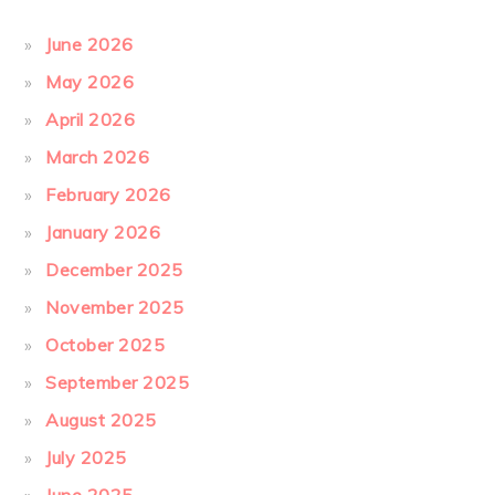
June 2026
May 2026
April 2026
March 2026
February 2026
January 2026
December 2025
November 2025
October 2025
September 2025
August 2025
July 2025