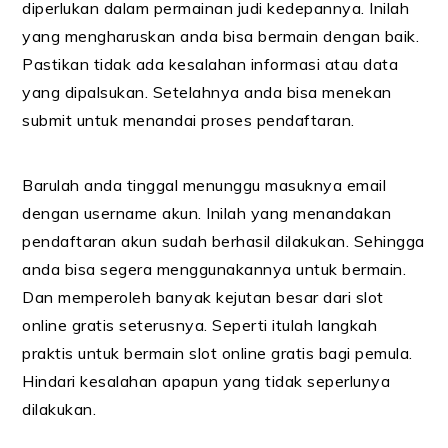
diperlukan dalam permainan judi kedepannya. Inilah
yang mengharuskan anda bisa bermain dengan baik.
Pastikan tidak ada kesalahan informasi atau data
yang dipalsukan. Setelahnya anda bisa menekan
submit untuk menandai proses pendaftaran.
Barulah anda tinggal menunggu masuknya email
dengan username akun. Inilah yang menandakan
pendaftaran akun sudah berhasil dilakukan. Sehingga
anda bisa segera menggunakannya untuk bermain.
Dan memperoleh banyak kejutan besar dari slot
online gratis seterusnya. Seperti itulah langkah
praktis untuk bermain slot online gratis bagi pemula.
Hindari kesalahan apapun yang tidak seperlunya
dilakukan.