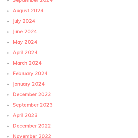
August 2024
July 2024
June 2024
May 2024
April 2024
March 2024
February 2024
January 2024
December 2023
September 2023
April 2023
December 2022
November 2022