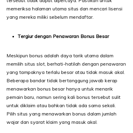
tersebut tidak dapat dipercaya. Pastikan untuk
memeriksa halaman utama situs dan mencari lisensi
yang mereka miliki sebelum mendaftar.
Tergiur dengan Penawaran Bonus Besar
Meskipun bonus adalah daya tarik utama dalam
memilih situs slot, berhati-hatilah dengan penawaran
yang tampaknya terlalu besar atau tidak masuk akal.
Beberapa bandar tidak bertanggung jawab kerap
menawarkan bonus besar hanya untuk menarik
pemain baru, namun sering kali bonus tersebut sulit
untuk diklaim atau bahkan tidak ada sama sekali.
Pilih situs yang menawarkan bonus dalam jumlah
wajar dan syarat klaim yang masuk akal.