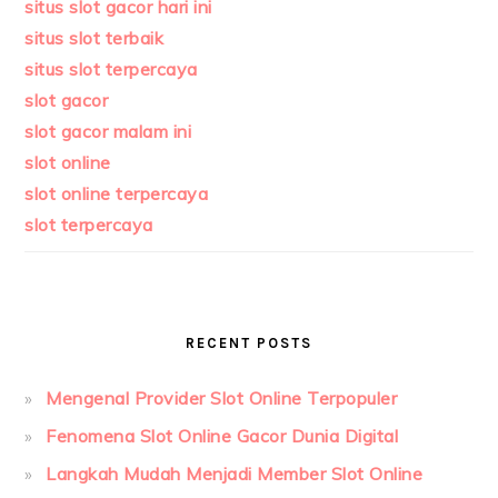
situs slot gacor hari ini
situs slot terbaik
situs slot terpercaya
slot gacor
slot gacor malam ini
slot online
slot online terpercaya
slot terpercaya
RECENT POSTS
Mengenal Provider Slot Online Terpopuler
Fenomena Slot Online Gacor Dunia Digital
Langkah Mudah Menjadi Member Slot Online