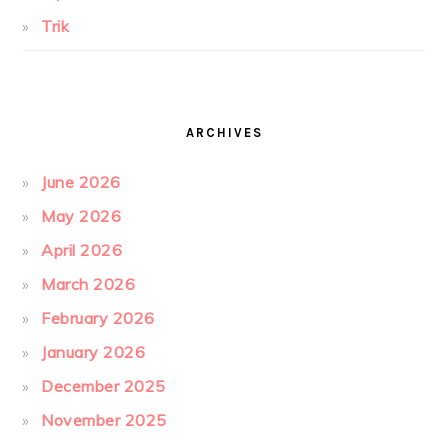
Trik
ARCHIVES
June 2026
May 2026
April 2026
March 2026
February 2026
January 2026
December 2025
November 2025