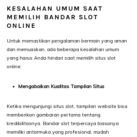
KESALAHAN UMUM SAAT
MEMILIH BANDAR SLOT
ONLINE
Untuk memastikan pengalaman bermain yang aman
dan memuaskan, ada beberapa kesalahan umum
yang harus Anda hindari saat memilih situs slot
online:
Mengabaikan Kualitas Tampilan Situs
Ketika mengunjungi situs slot, tampilan website bisa
memberikan gambaran pertama tentang
kredibilitasnya. Bandar slot terpercaya biasanya
memiliki antarmuka yang profesional, mudah