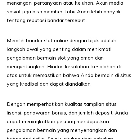
menangani pertanyaan atau keluhan. Akun media
sosial juga bisa memberi tahu Anda lebih banyak
tentang reputasi bandar tersebut.
Memilih bandar slot online dengan bijak adalah
langkah awal yang penting dalam menikmati
pengalaman bermain slot yang aman dan
menguntungkan. Hindari kesalahan-kesalahan di
atas untuk memastikan bahwa Anda bermain di situs
yang kredibel dan dapat diandalkan.
Dengan memperhatikan kualitas tampilan situs,
lisensi, penawaran bonus, dan jumlah deposit, Anda
dapat meningkatkan peluang mendapatkan
pengalaman bermain yang menyenangkan dan
bebas dari risiko.
Selalu lakukan riset sebelum