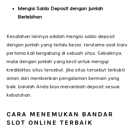
Mengisi Saldo Deposit dengan Jumlah
Berlebihan
Kesalahan lainnya adalah mengisi saldo deposit
dengan jumlah yang terlalu besar, terutama saat baru
pertama kali bergabung di sebuah situs.
Sebaiknya,
mulai dengan jumlah yang kecil untuk menguji
kredibilitas situs tersebut. Jika situs tersebut terbukti
aman dan memberikan pengalaman bermain yang
baik, barulah Anda bisa menambah deposit sesuai
kebutuhan.
CARA MENEMUKAN BANDAR
SLOT ONLINE TERBAIK