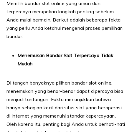
Memilih bandar slot online yang aman dan
terpercaya merupakan langkah penting sebelum
Anda mulai bermain. Berikut adalah beberapa fakta
yang perlu Anda ketahui mengenai proses pemilihan
bandar:
Menemukan Bandar Slot Terpercaya Tidak
Mudah
Di tengah banyaknya pilihan bandar slot online,
menemukan yang benar-benar dapat dipercaya bisa
menjadi tantangan. Fakta menunjukkan bahwa
hanya sebagian kecil dari situs slot yang beroperasi
di internet yang memenuhi standar kepercayaan.
Oleh karena itu, penting bagi Anda untuk berhati-hati