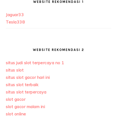
WEBSITE REKOMENDASI 1
Jaguar33
Tesla338
WEBSITE REKOMENDASI 2
situs judi slot terpercaya no 1
situs slot
situs slot gacor hari ini
situs slot terbaik
situs slot terpercaya
slot gacor
slot gacor malam ini
slot online