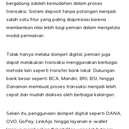
bergabung adalah kemudahan dalam proses
transaksi. Sistem deposit tanpa potongan menjadi
salah satu fitur yang paling diapresiasi karena
memberikan nilai lebih bagi pemain dalam mengelola
modal permainan.
Tidak hanya melalui dompet digital, pemain juga
dapat melakukan transaksi menggunakan berbagai
metode lain seperti transfer bank lokal. Dukungan
bank besar seperti BCA, Mandiri, BRI, BSI, hingga
Danamon membuat proses transaksi menjadi lebih
cepat dan mudah diakses oleh berbagai kalangan.
Selain itu, penggunaan dompet digital seperti DANA,
OVO, GoPay, LinkAja, hingga layanan e-wallet