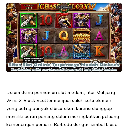
Dalam dunia permainan slot modern, fitur Mahjong
Wins 3 Black Scatter menjadi salah satu elemen
yang paling banyak dibicarakan karena dianggap
memiliki peran penting dalam meningkatkan peluang
kemenangan pemain. Berbeda dengan simbol biasa