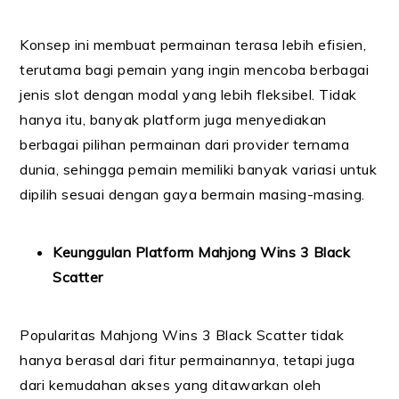
Konsep ini membuat permainan terasa lebih efisien,
terutama bagi pemain yang ingin mencoba berbagai
jenis slot dengan modal yang lebih fleksibel. Tidak
hanya itu, banyak platform juga menyediakan
berbagai pilihan permainan dari provider ternama
dunia, sehingga pemain memiliki banyak variasi untuk
dipilih sesuai dengan gaya bermain masing-masing.
Keunggulan Platform Mahjong Wins 3 Black
Scatter
Popularitas Mahjong Wins 3 Black Scatter tidak
hanya berasal dari fitur permainannya, tetapi juga
dari kemudahan akses yang ditawarkan oleh