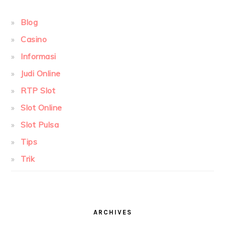
Blog
Casino
Informasi
Judi Online
RTP Slot
Slot Online
Slot Pulsa
Tips
Trik
ARCHIVES