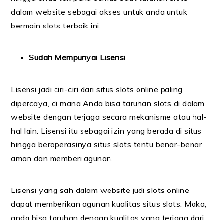
dalam website sebagai akses untuk anda untuk
bermain slots terbaik ini.
Sudah Mempunyai Lisensi
Lisensi jadi ciri-ciri dari situs slots online paling
dipercaya, di mana Anda bisa taruhan slots di dalam
website dengan terjaga secara mekanisme atau hal-
hal lain. Lisensi itu sebagai izin yang berada di situs
hingga beroperasinya situs slots tentu benar-benar
aman dan memberi agunan.
Lisensi yang sah dalam website judi slots online
dapat memberikan agunan kualitas situs slots. Maka,
anda bisa taruhan dengan kualitas yang terjaga dari