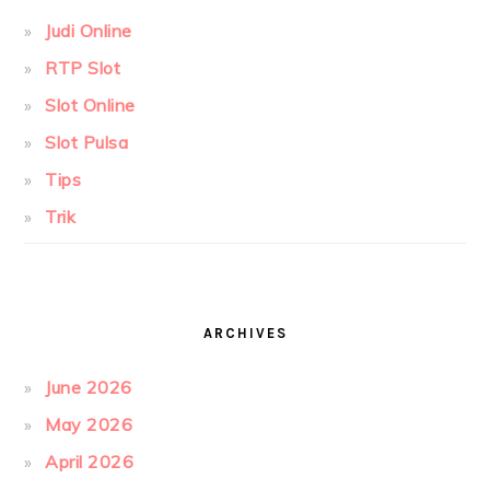
Judi Online
RTP Slot
Slot Online
Slot Pulsa
Tips
Trik
ARCHIVES
June 2026
May 2026
April 2026