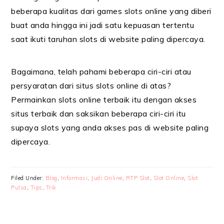
beberapa kualitas dari games slots online yang diberi
buat anda hingga ini jadi satu kepuasan tertentu
saat ikuti taruhan slots di website paling dipercaya.
Bagaimana, telah pahami beberapa ciri-ciri atau
persyaratan dari situs slots online di atas?
Permainkan slots online terbaik itu dengan akses
situs terbaik dan saksikan beberapa ciri-ciri itu
supaya slots yang anda akses pas di website paling
dipercaya.
Filed Under:
Blog
,
Informasi
,
Judi Online
,
RTP Slot
,
Slot Online
,
Slot
Pulsa
,
Tips
,
Trik