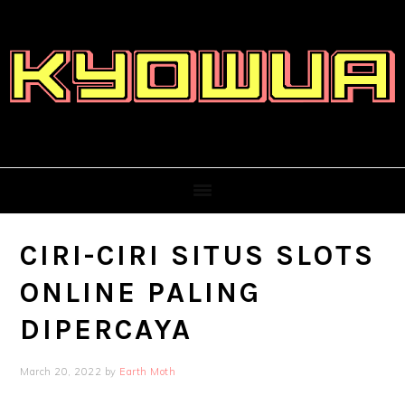
Skip
Skip
Skip
to
to
to
primary
main
primary
navigation
content
sidebar
CIRI-CIRI SITUS SLOTS
ONLINE PALING
DIPERCAYA
March 20, 2022
by
Earth Moth