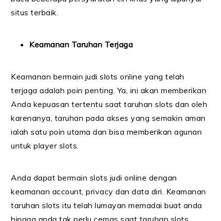
situs terbaik.
Keamanan Taruhan Terjaga
Keamanan bermain judi slots online yang telah
terjaga adalah poin penting. Ya, ini akan memberikan
Anda kepuasan tertentu saat taruhan slots dan oleh
karenanya, taruhan pada akses yang semakin aman
ialah satu poin utama dan bisa memberikan agunan
untuk player slots.
Anda dapat bermain slots judi online dengan
keamanan account, privacy dan data diri. Keamanan
taruhan slots itu telah lumayan memadai buat anda
hingga anda tak perlu cemas saat taruhan slots