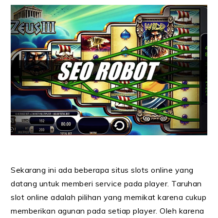
Sekarang ini ada beberapa situs slots online yang
datang untuk memberi service pada player. Taruhan
slot online adalah pilihan yang memikat karena cukup
memberikan agunan pada setiap player. Oleh karena