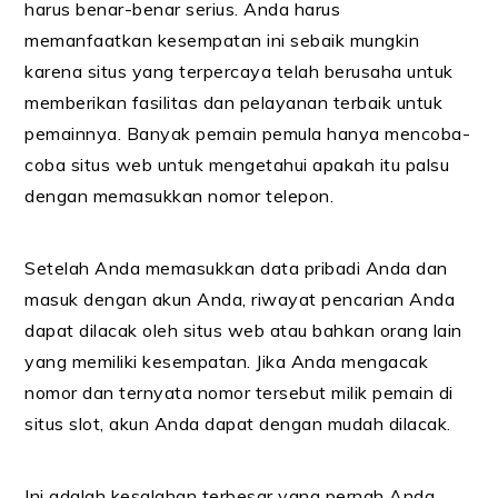
harus benar-benar serius. Anda harus
memanfaatkan kesempatan ini sebaik mungkin
karena situs yang terpercaya telah berusaha untuk
memberikan fasilitas dan pelayanan terbaik untuk
pemainnya. Banyak pemain pemula hanya mencoba-
coba situs web untuk mengetahui apakah itu palsu
dengan memasukkan nomor telepon.
Setelah Anda memasukkan data pribadi Anda dan
masuk dengan akun Anda, riwayat pencarian Anda
dapat dilacak oleh situs web atau bahkan orang lain
yang memiliki kesempatan. Jika Anda mengacak
nomor dan ternyata nomor tersebut milik pemain di
situs slot, akun Anda dapat dengan mudah dilacak.
Ini adalah kesalahan terbesar yang pernah Anda