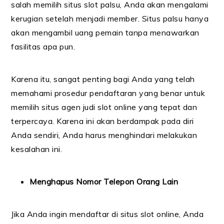
salah memilih situs slot palsu, Anda akan mengalami
kerugian setelah menjadi member. Situs palsu hanya
akan mengambil uang pemain tanpa menawarkan
fasilitas apa pun.
Karena itu, sangat penting bagi Anda yang telah
memahami prosedur pendaftaran yang benar untuk
memilih situs agen judi slot online yang tepat dan
terpercaya. Karena ini akan berdampak pada diri
Anda sendiri, Anda harus menghindari melakukan
kesalahan ini.
Menghapus Nomor Telepon Orang Lain
Jika Anda ingin mendaftar di situs slot online, Anda