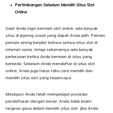
Pertimbangan Sebelum Memilih Situs Slot
Online
Saat Anda ingin bermain slot online, ada banyak
situs di jejaring sosial yang dapat Anda pilih. Pemain
pemula sering berpikir bahwa semua situs slot di
internet sama, tetapi sebenarnya ada banyak
perbezaan ketika Anda bermain di situs yang
berbeda. Sebelum Anda mendaftar di situs slot
online, Anda juga harus tahu cara memilih dan
memilih situs slot yang terpercaya.
Meskipun Anda telah mempelajari prosedur
pendaftaran dengan benar, Anda tidak boleh
tergesa-gesa dalam memilih situs slot. Jika Anda