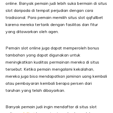
online. Banyak pemain judi lebih suka bermain di situs
slot daripada di tempat perjudian dengan cara
tradisional. Para pemain memilih situs slot qqfullbet
karena mereka tertarik dengan fasilitas dan fitur
yang ditawarkan oleh agen.
Pemain slot online juga dapat memperoleh bonus
tambahan yang dapat digunakan untuk
meningkatkan kualitas permainan mereka di situs
tersebut. Ketika pemain mengalami kekalahan,
mereka juga bisa mendapatkan jaminan uang kembali
atau pembayaran kembali berapa persen dari
taruhan yang telah dibayarkan.
Banyak pemain judi ingin mendaftar di situs slot