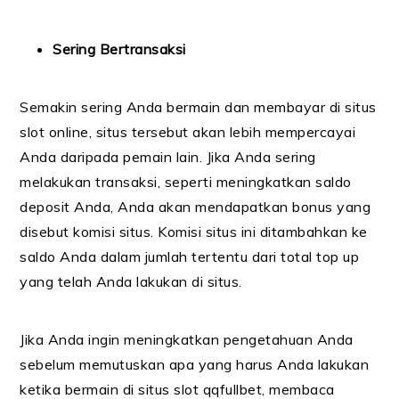
Sering Bertransaksi
Semakin sering Anda bermain dan membayar di situs
slot online, situs tersebut akan lebih mempercayai
Anda daripada pemain lain. Jika Anda sering
melakukan transaksi, seperti meningkatkan saldo
deposit Anda, Anda akan mendapatkan bonus yang
disebut komisi situs. Komisi situs ini ditambahkan ke
saldo Anda dalam jumlah tertentu dari total top up
yang telah Anda lakukan di situs.
Jika Anda ingin meningkatkan pengetahuan Anda
sebelum memutuskan apa yang harus Anda lakukan
ketika bermain di situs slot qqfullbet, membaca