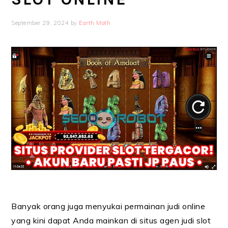
September 29, 2024
by
Earth Moth
Banyak orang juga menyukai permainan judi online
yang kini dapat Anda mainkan di situs agen judi slot