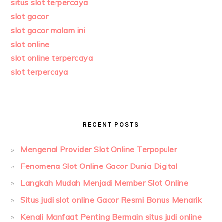
situs slot terpercaya
slot gacor
slot gacor malam ini
slot online
slot online terpercaya
slot terpercaya
RECENT POSTS
Mengenal Provider Slot Online Terpopuler
Fenomena Slot Online Gacor Dunia Digital
Langkah Mudah Menjadi Member Slot Online
Situs judi slot online Gacor Resmi Bonus Menarik
Kenali Manfaat Penting Bermain situs judi online