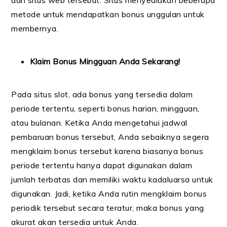
metode untuk mendapatkan bonus unggulan untuk
membernya.
Klaim Bonus Mingguan Anda Sekarang!
Pada situs slot, ada bonus yang tersedia dalam
periode tertentu, seperti bonus harian, mingguan,
atau bulanan. Ketika Anda mengetahui jadwal
pembaruan bonus tersebut, Anda sebaiknya segera
mengklaim bonus tersebut karena biasanya bonus
periode tertentu hanya dapat digunakan dalam
jumlah terbatas dan memiliki waktu kadaluarsa untuk
digunakan. Jadi, ketika Anda rutin mengklaim bonus
periodik tersebut secara teratur, maka bonus yang
akurat akan tersedia untuk Anda.