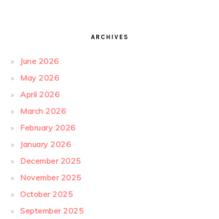
ARCHIVES
June 2026
May 2026
April 2026
March 2026
February 2026
January 2026
December 2025
November 2025
October 2025
September 2025