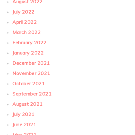
August 2022
July 2022
April 2022
March 2022
February 2022
January 2022
December 2021
November 2021
October 2021
September 2021
August 2021
July 2021
June 2021
May 2021