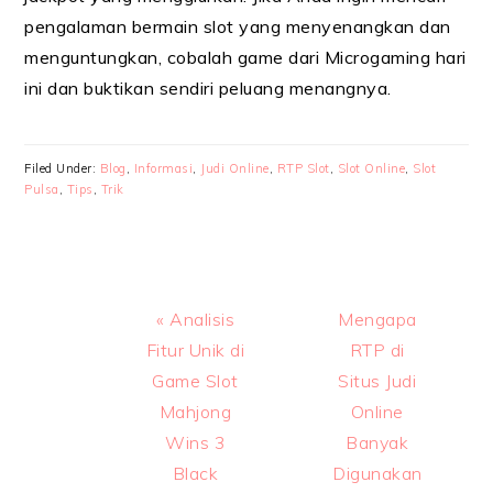
pengalaman bermain slot yang menyenangkan dan
menguntungkan, cobalah game dari Microgaming hari
ini dan buktikan sendiri peluang menangnya.
Filed Under:
Blog
,
Informasi
,
Judi Online
,
RTP Slot
,
Slot Online
,
Slot
Pulsa
,
Tips
,
Trik
Previous
Next
« Analisis
Mengapa
Post:
Post:
Fitur Unik di
RTP di
Game Slot
Situs Judi
Mahjong
Online
Wins 3
Banyak
Black
Digunakan