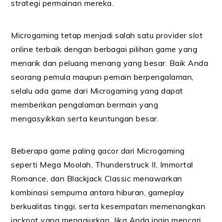
strategi permainan mereka.
Microgaming tetap menjadi salah satu provider slot
online terbaik dengan berbagai pilihan game yang
menarik dan peluang menang yang besar. Baik Anda
seorang pemula maupun pemain berpengalaman,
selalu ada game dari Microgaming yang dapat
memberikan pengalaman bermain yang
mengasyikkan serta keuntungan besar.
Beberapa game paling gacor dari Microgaming
seperti Mega Moolah, Thunderstruck II, Immortal
Romance, dan Blackjack Classic menawarkan
kombinasi sempurna antara hiburan, gameplay
berkualitas tinggi, serta kesempatan memenangkan
jackpot yang menggiurkan.
Jika Anda ingin mencari