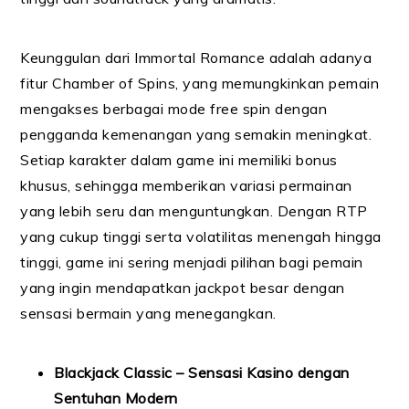
Keunggulan dari Immortal Romance adalah adanya
fitur Chamber of Spins, yang memungkinkan pemain
mengakses berbagai mode free spin dengan
pengganda kemenangan yang semakin meningkat.
Setiap karakter dalam game ini memiliki bonus
khusus, sehingga memberikan variasi permainan
yang lebih seru dan menguntungkan.
Dengan RTP
yang cukup tinggi serta volatilitas menengah hingga
tinggi, game ini sering menjadi pilihan bagi pemain
yang ingin mendapatkan jackpot besar dengan
sensasi bermain yang menegangkan.
Blackjack Classic – Sensasi Kasino dengan
Sentuhan Modern