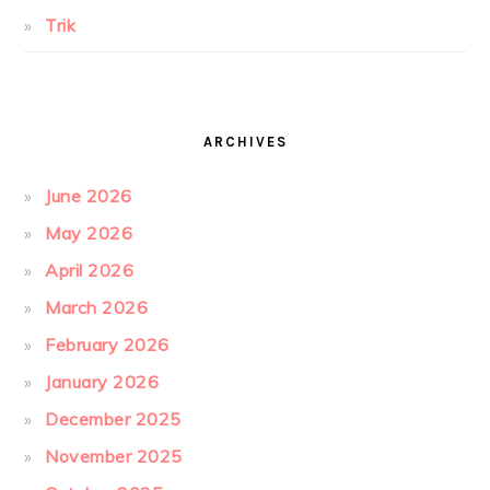
Trik
ARCHIVES
June 2026
May 2026
April 2026
March 2026
February 2026
January 2026
December 2025
November 2025