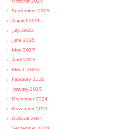
October 2025
September 2025
August 2025
July 2025
June 2025
May 2025
April 2025
March 2025
February 2025
January 2025
December 2024
November 2024
October 2024
September 2024