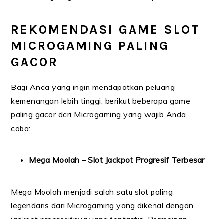
REKOMENDASI GAME SLOT
MICROGAMING PALING
GACOR
Bagi Anda yang ingin mendapatkan peluang
kemenangan lebih tinggi, berikut beberapa game
paling gacor dari Microgaming yang wajib Anda
coba:
Mega Moolah – Slot Jackpot Progresif Terbesar
Mega Moolah menjadi salah satu slot paling
legendaris dari Microgaming yang dikenal dengan
jackpot progresifnya yang fantastis. Permainan