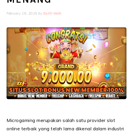
February 16, 2025
by
Earth Moth
Microgaming merupakan salah satu provider slot
online terbaik yang telah lama dikenal dalam industri