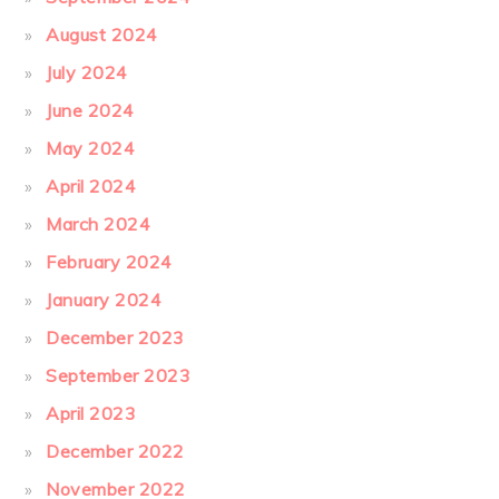
August 2024
July 2024
June 2024
May 2024
April 2024
March 2024
February 2024
January 2024
December 2023
September 2023
April 2023
December 2022
November 2022