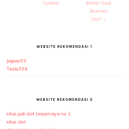
Scatter
Bettor Saat
Bermain
Slot? »
PRIMARY
SIDEBAR
WEBSITE REKOMENDASI 1
Jaguar33
Tesla338
WEBSITE REKOMENDASI 2
situs judi slot terpercaya no 1
situs slot