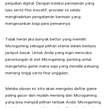
perjudian digital. Dengan koleksi permainan yang
luas serta fitur inovatif, provider ini selalu
menghadirkan pengalaman bermain yang
mengesankan bagi para pemainnya.
Tidak heran jika banyak bettor yang memilih
Microgaming sebagai pilihan utama dalam berburu
jackpot besar.
Untuk Anda yang ingin mencoba
peruntungan di slot Microgaming, penting untuk
mengetahui game mana saja yang memiliki peluang
menang tinggi serta fitur unggulan.
Melalui ulasan ini, kita akan mengulas daftar game
paling gacor dan mudah menang dari Microgaming
yang bisa menjadi pilihan terbaik Anda.
Microgaming